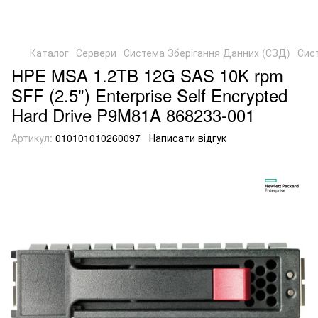
Каталог
Сервери
Система Зберігання Данних (СЗД)
Сис
HPE MSA 1.2TB 12G SAS 10K rpm
SFF (2.5") Enterprise Self Encrypted
Hard Drive P9M81A 868233-001
Артикул:
010101010260097
Написати відгук