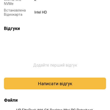
NVMe
Встановлена
Intel HD
Відеокарта
Відгуки
Додайте перший відгук
Написати відгук
Файли
HP EliteDesk 800 G5 Desktop Mini PC Datasheet