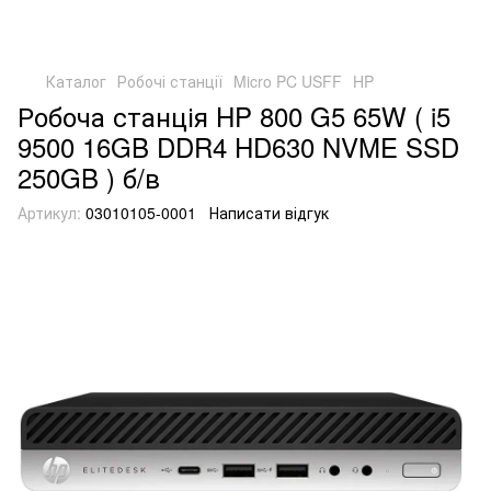
Каталог
Робочі станції
Micro PC USFF
HP
Робоча станція HP 800 G5 65W ( i5
9500 16GB DDR4 HD630 NVME SSD
250GB ) б/в
Артикул:
03010105-0001
Написати відгук