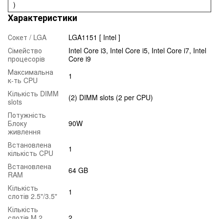
)
Характеристики
Сокет / LGA
LGA1151 [ Intel ]
Сімейство
Intel Core i3, Intel Core i5, Intel Core i7, Intel
процесорів
Core i9
Максимальна
1
к-ть CPU
Кількість DIMM
(2) DIMM slots (2 per CPU)
slots
Потужність
Блоку
90W
живлення
Встановлена
1
кількість CPU
Встановлена
64 GB
RAM
Кількість
1
слотів 2.5"/3.5"
Кількість
слотів M.2
2