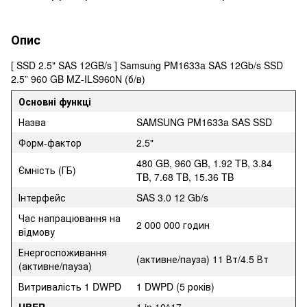
Опис
[ SSD 2.5" SAS 12GB/s ] Samsung PM1633a SAS 12Gb/s SSD
2.5” 960 GB MZ-ILS960N (б/в)
Основні функці
Назва
SAMSUNG PM1633a SAS SSD
Форм-фактор
2.5"
480 GB, 960 GB, 1.92 TB, 3.84
Ємність (ГБ)
TB, 7.68 TB, 15.36 TB
Інтерфейс
SAS 3.0 12 Gb/s
Час напрацювання на
2 000 000 годин
відмову
Енергоспоживання
(активне/пауза) 11 Вт/4.5 Вт
(активне/пауза)
Витривалість 1 DWPD
1 DWPD (5 років)
UBER
1 in 10^17