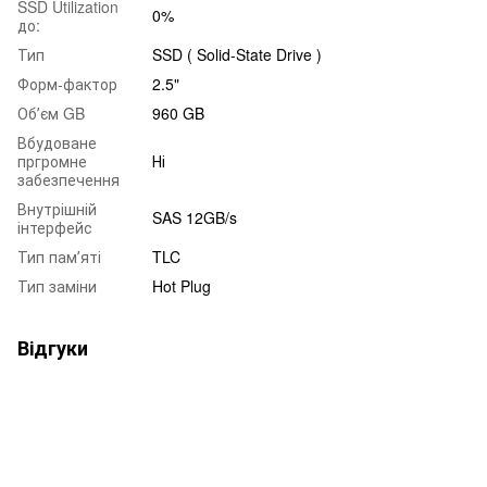
SSD Utilization
0%
до:
Тип
SSD ( Solid-State Drive )
Форм-фактор
2.5"
Обʼєм GB
960 GB
Вбудоване
пргромне
Ні
забезпечення
Внутрішній
SAS 12GB/s
інтерфейс
Тип памʼяті
TLC
Тип заміни
Hot Plug
Відгуки