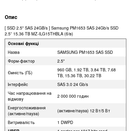
Опис
[ SSD 2.5" SAS 24GB/s ] Samsung PM1653 SAS 24Gb/s SSD
2.5” 15.36 TB MZ-ILG15THBLA (б/в)
Основні функці
Назва
SAMSUNG PM1653 SAS SSD
Форм-фактор
2.5"
960 GB, 1.92 TB, 3.84 TB, 7.68
Ємність (ГБ)
TB, 15.36 TB, 30.22 TB
Інтерфейс
SAS 3.0 24 Gb/s
Час напрацювання на
2 000 000 годин
відмову
Енергоспоживання
(активне/пауза) 12 Вт/5 Вт
(активне/пауза)
Витривалість
1 DWPD
UBER
1 sector per 1017 bits read