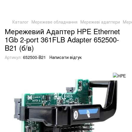
Каталог
Мережеве обладнання
Мережеві адаптери
Мер
Мережевий Адаптер HPE Ethernet
1Gb 2-port 361FLB Adapter 652500-
B21 (б/в)
Артикул:
652500-B21
Написати відгук