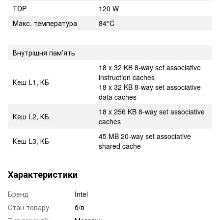
TDP
120 W
Макс. температура
84°C
Внутрішня памʼять
18 x 32 KB 8-way set associative
instruction caches
Кеш L1, КБ
18 x 32 KB 8-way set associative
data caches
18 x 256 KB 8-way set associative
Кеш L2, КБ
caches
45 MB 20-way set associative
Кеш L3, КБ
shared cache
Характеристики
Бренд
Intel
Стан товару
б/в