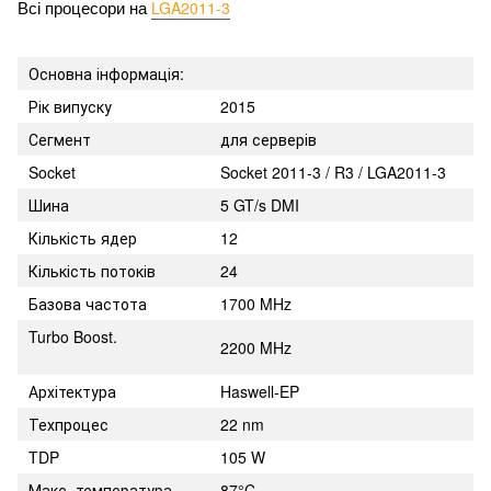
LGA2011-3
Всі процесори на 
Основна інформація:
Рік випуску
2015
Сегмент
для серверів
Socket
Socket 2011-3 / R3 / LGA2011-3
Шина
5 GT/s DMI
Кількість ядер
12
Кількість потоків
24
Базова частота
1700 MHz
Turbo Boost.
2200 MHz
Архітектура
Haswell-EP
Техпроцес
22 nm
TDP
105 W
Макс. температура
87°C