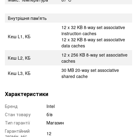
Внутрішня памʼять
12 x 32 KB 8-way set associative
instruction caches
Кеш L1, КБ
12 x 32 KB 8-way set associative
data caches
12 x 256 KB 8-way set associative
Кеш L2, КБ
caches
30 MB 20-way set associative
Кеш L3, КБ
shared cache
Характеристики
Бренд
Intel
Стан товару
б/в
Тип гарантії
Магазин
Гарантійний
12
термін, міс.