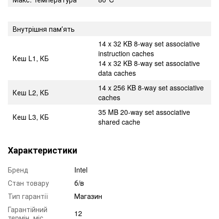
Внутрішня памʼять
14 x 32 KB 8-way set associative
instruction caches
Кеш L1, КБ
14 x 32 KB 8-way set associative
data caches
14 x 256 KB 8-way set associative
Кеш L2, КБ
caches
35 MB 20-way set associative
Кеш L3, КБ
shared cache
Характеристики
Бренд
Intel
Стан товару
б/в
Тип гарантії
Магазин
Гарантійний
12
термін, міс.