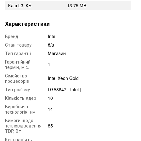
Кэш L3, КБ
13.75 MB
Характеристики
Бренд
Intel
Стан товару
б/в
Тип гарантії
Магазин
Гарантійний
1
термін, міс.
Сімейство
Intel Xeon Gold
процесорів
Тип роз'єму
LGA3647 [ Intel ]
Кількість ядер
10
Виробнича
14
технологія, нм
Вимоги щодо
тепловідведення
85
TDP, Вт
Кеш-пам'ять