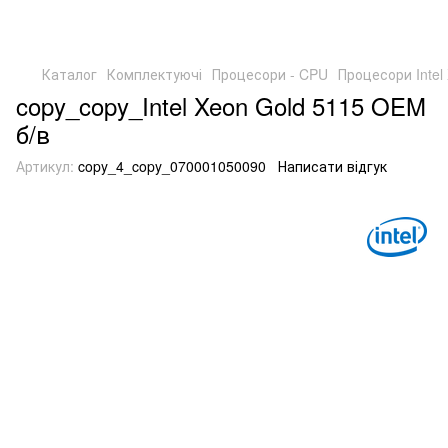
Каталог
Комплектуючі
Процесори - CPU
Процесори Intel 
copy_copy_Intel Xeon Gold 5115 OEM
б/в
Артикул:
copy_4_copy_070001050090
Написати відгук