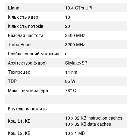
Шина
10.4 GT/s UPI
Кількість ядер
10
Кількість потоків
20
Базовая частота
2400 MHz
Turbo Boost
3200 MHz
Розблокований множник
ні
Архітектура (ядро)
Skylake-SP
Техпроцес
14 nm
TDP
85 W
Макс. температура
78° C
Внутрішня пам'ять
10 x 32 KB instruction caches
Кэш L1, КБ
10 x 32 KB data caches
Кэш L2, КБ
10 x 1 MB