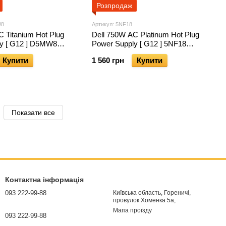
Розпродаж
W8
Артикул: 5NF18
C Titanium Hot Plug
Dell 750W AC Platinum Hot Plug
y [ G12 ] D5MW8
Power Supply [ G12 ] 5NF18
05NF18
Купити
1 560 грн
Купити
Показати все
Контактна інформація
093 222-99-88
Київська область, Гореничі,
провулок Хоменка 5а,
Мапа проїзду
093 222-99-88