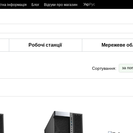
Укр
Рус
ктна інформація
Блог
Відгуки про магазин
Робочі станції
Мережеве об
за по
Сортування: