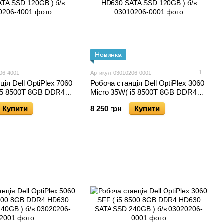
Новинка
1
06-4001
Артикул: 03010206-0001
ія Dell OptiPlex 7060
Робоча станція Dell OptiPlex 3060
 i5 8500T 8GB DDR4
Micro 35W( i5 8500T 8GB DDR4
 SSD 120GB ) б/в
HD630 SATA SSD 120GB ) б/в
Купити
8 250 грн
Купити