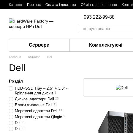
Перейти до основного контенту
Каталог
Про нас
Оплата і доставка
Обмін та повернення
Конта
093 222-99-88
Сервери
Комплектуючі
Головна
Каталог
Dell
Dell
Розділ
HDD+SSD Tray – 2.5″ + 3.5″ -
Кріплення для дисків
1
Дискові адаптери Dell
23
Блоки живлення Dell
31
Мережеві адаптери Dell
12
Мережеві адаптери Qlogic
1
Dell
8
Dell
6