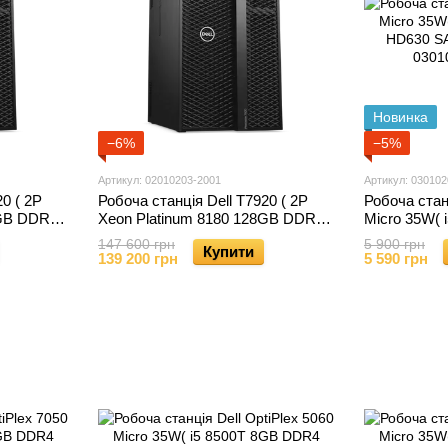
Новинка
−6%
−5%
Артикул: 02010203-2001
Артикул: 030102
0 ( 2P
Робоча станція Dell T7920 ( 2P
Робоча станц
8GB DDR4
Xeon Platinum 8180 128GB DDR4
Micro 35W(
.
NVS310 1TB NVME ) б.в.
HD630 SATA
147 600 грн
5 900 грн
Купити
139 200 грн
5 590 грн