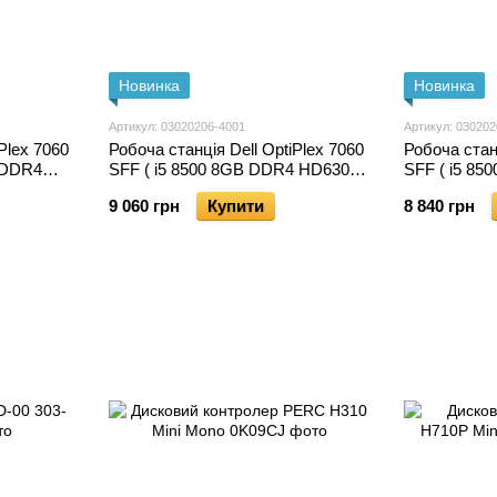
Новинка
Новинка
Артикул: 03020206-4001
Артикул: 030202
Plex 7060
Робоча станція Dell OptiPlex 7060
Робоча станц
 DDR4
SFF ( i5 8500 8GB DDR4 HD630
SFF ( i5 8
) б/в
SATA SSD 240GB ) б/в
SATA SSD 2
9 060 грн
Купити
8 840 грн