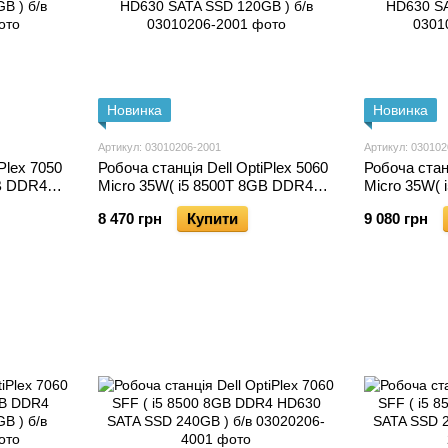
Новинка
Новинка
Артикул: 03010206-2001
Артикул: 030102
Plex 7050
Робоча станція Dell OptiPlex 5060
Робоча станц
GB DDR4
Micro 35W( i5 8500T 8GB DDR4
Micro 35W(
) б/в
HD630 SATA SSD 120GB ) б/в
HD630 SATA
8 470 грн
Купити
9 080 грн