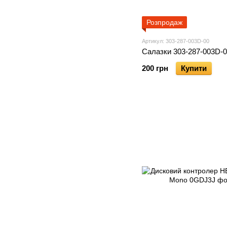
Розпродаж
Артикул: 303-287-003D-00
Салазки 303-287-003D-
200 грн
Купити