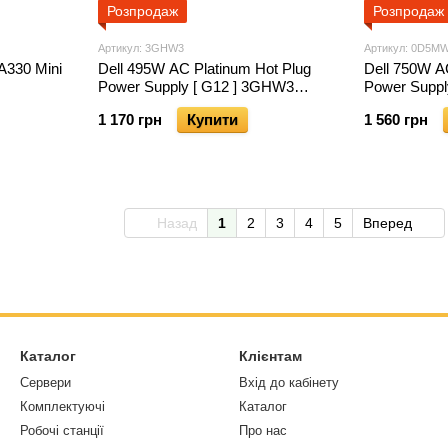
Розпродаж
Розпродаж
Артикул: 3GHW3
Артикул: 0D5M
A330 Mini
Dell 495W AC Platinum Hot Plug
Dell 750W A
Power Supply [ G12 ] 3GHW3
Power Suppl
03GHW3
0D5MW8
1 170 грн
Купити
1 560 грн
Назад
1
2
3
4
5
Вперед
Каталог
Клієнтам
Сервери
Вхід до кабінету
Комплектуючі
Каталог
Робочі станції
Про нас