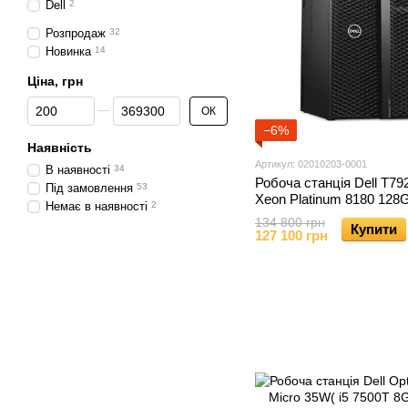
Dell
2
Розпродаж
32
Новинка
14
Ціна, грн
Від Ціна, грн
До Ціна, грн
ОК
−6%
Наявність
Артикул: 02010203-0001
В наявності
34
Робоча станція Dell T792
Під замовлення
53
Xeon Platinum 8180 12
Немає в наявності
2
NVS310 1TB NVME ) б.в
134 800 грн
Купити
127 100 грн