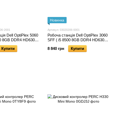
Новинка
06-2001
Артикул: 03020206-0001
ія Dell OptiPlex 5060
Робоча станція Dell OptiPlex 3060
500 8GB DDR4 HD630
SFF ( i5 8500 8GB DDR4 HD630
40GB ) б/в
SATA SSD 240GB ) б/в
Купити
8 840 грн
Купити