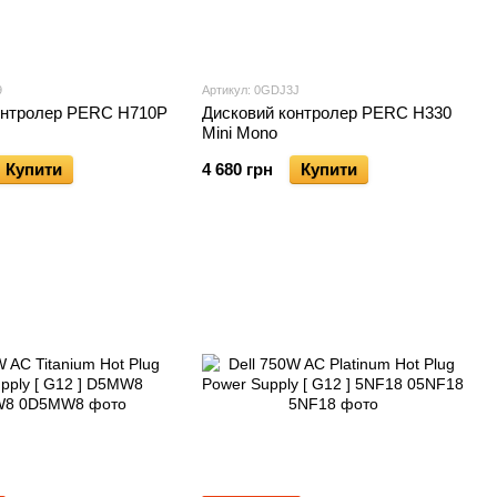
9
Артикул: 0GDJ3J
онтролер PERC H710P
Дисковий контролер PERC H330
Mini Mono
Купити
4 680 грн
Купити