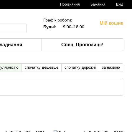
Порівняння
Бажання
Вхід
Графік роботи:
Мій кошик
Будні:
9:00–18:00
ладнання
Спец. Пропозиції!
пулярністю
спочатку дешевше
спочатку дорожчі
за назвою