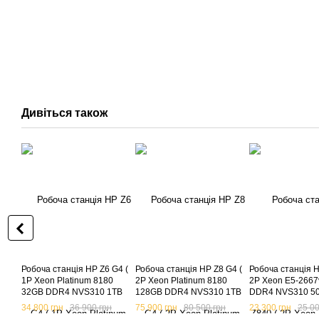
Дивіться також
Робоча станція HP Z6 G4 (
Робоча станція HP Z8 G4 (
Робоча станція H
1P Xeon Platinum 8180
2P Xeon Platinum 8180
2P Xeon E5-266
32GB DDR4 NVS310 1TB
128GB DDR4 NVS310 1TB
DDR4 NVS310 5
NVME ) б.в.
NVME ) б.в.
NVME ) б.в.
34 800 грн
36 900 грн
75 900 грн
80 500 грн
23 300 грн
25 00