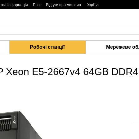
Укр
Рус
ктна інформація
Блог
Відгуки про магазин
Робочі станції
Мережеве об
 1P Xeon E5-2667v4 64GB DDR