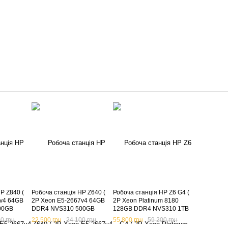
P Z840 (
Робоча станція HP Z640 (
Робоча станція HP Z6 G4 (
7v4 64GB
2P Xeon E5-2667v4 64GB
2P Xeon Platinum 8180
00GB
DDR4 NVS310 500GB
128GB DDR4 NVS310 1TB
NVME ) б.в.
NVME ) б.в.
0 грн
22 500 грн
24 100 грн
55 800 грн
59 200 грн