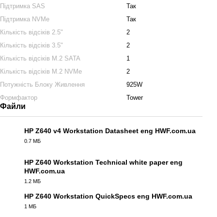
Підтримка SAS
Так
Підтримка NVMe
Так
Кількість відсіків 2.5"
2
Кількість відсіків 3.5"
2
Кількість відсіків M.2 SATA
1
Кількість відсіків M.2 NVMe
2
Потужність Блоку Живлення
925W
Формфактор
Tower
Файли
HP Z640 v4 Workstation Datasheet eng HWF.com.ua
0.7 МБ
PDF
HP Z640 Workstation Technical white paper eng
HWF.com.ua
PDF
1.2 МБ
HP Z640 Workstation QuickSpecs eng HWF.com.ua
1 МБ
PDF