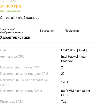
15 500 грн
14 400 грн
Під замовлення
Оптові ціни від 2 одиниць
Зайдіть
, щоб
В бажання
Порівняти
відобразити знижку
Характеристики
LGA
LGA2011-3 [ Intel ]
Архітектура CPU
Intel Haswell, Intel
Broadwell
Максимальна кількість CPU
2
Максимальна кількість ядер CPU
22
Максимальний обсяг оперативної
128 GB
пам'яті
Максимальна кількість DIMM
(8) DIMM slots (8 per
CPU)
Підтримка SATA
Так