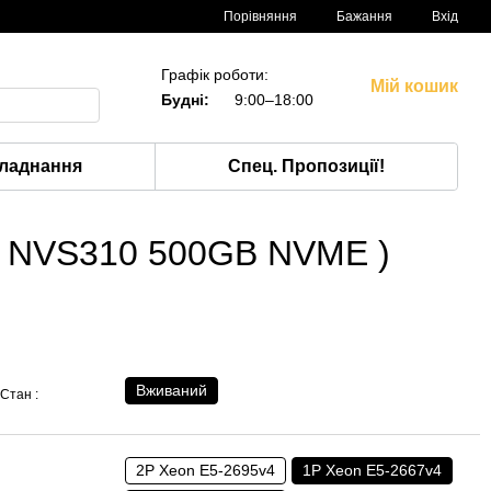
Порівняння
Бажання
Вхід
Графік роботи:
Мій кошик
Будні:
9:00–18:00
ладнання
Спец. Пропозиції!
4 NVS310 500GB NVME )
Вживаний
Стан :
2P Xeon E5-2695v4
1P Xeon E5-2667v4