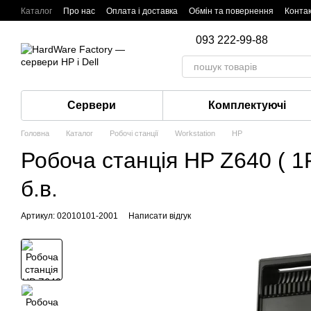
Перейти до основного контенту
Каталог
Про нас
Оплата і доставка
Обмін та повернення
Конта
093 222-99-88
Сервери
Комплектуючі
Головна
Каталог
Робочі станції
Workstation
HP
Робоча станція HP Z640 (
б.в.
Артикул: 02010101-2001
Написати відгук