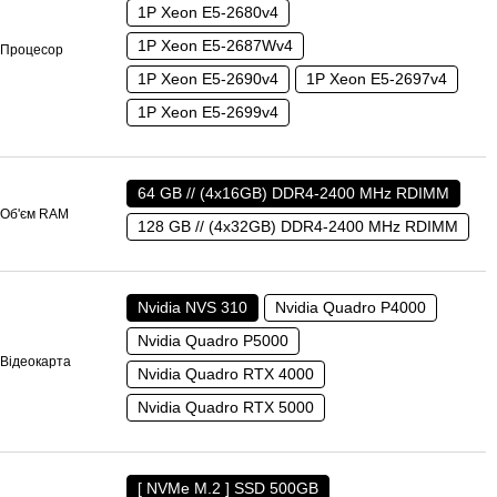
1P Xeon E5-2680v4
1P Xeon E5-2687Wv4
Процесор
1P Xeon E5-2690v4
1P Xeon E5-2697v4
1P Xeon E5-2699v4
64 GB // (4x16GB) DDR4-2400 MHz RDIMM
Об'єм RAM
128 GB // (4x32GB) DDR4-2400 MHz RDIMM
Nvidia NVS 310
Nvidia Quadro P4000
Nvidia Quadro P5000
Відеокарта
Nvidia Quadro RTX 4000
Nvidia Quadro RTX 5000
[ NVMe M.2 ] SSD 500GB