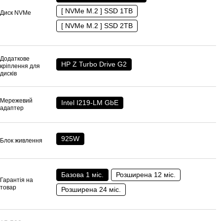
[ NVMe M.2 ] SSD 1TB
Диск NVMe
[ NVMe M.2 ] SSD 2TB
Додаткове
HP Z Turbo Drive G2
кріплення для
дисків
Мережевий
Intel I219-LM GbE
адаптер
925W
Блок живлення
Базова 1 міс.
Розширена 12 міс.
Гарантія на
товар
Розширена 24 міс.