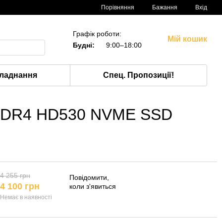
Порівняння
Бажання
Вхід
Графік роботи:
Мій кошик
Будні:
9:00–18:00
ладнання
Спец. Пропозиції!
GB DDR4 HD530 NVME SSD
4 255 грн
Повідомити,
4 100 грн
коли з'явиться
Немає в наявності