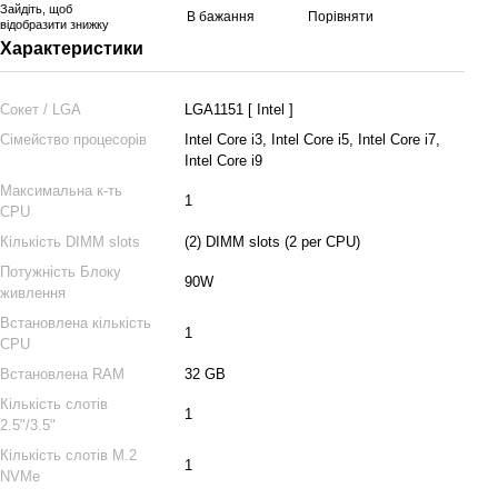
Зайдіть
, щоб
В бажання
Порівняти
відобразити знижку
Характеристики
Сокет / LGA
LGA1151 [ Intel ]
Сімейство процесорів
Intel Core i3, Intel Core i5, Intel Core i7,
Intel Core i9
Максимальна к-ть
1
CPU
Кількість DIMM slots
(2) DIMM slots (2 per CPU)
Потужність Блоку
90W
живлення
Встановлена кількість
1
CPU
Встановлена RAM
32 GB
Кількість слотів
1
2.5"/3.5"
Кількість слотів M.2
1
NVMe