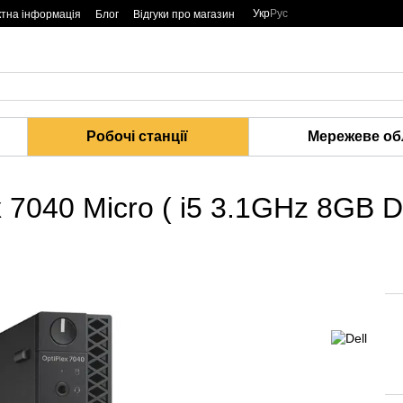
Укр
Рус
ктна інформація
Блог
Відгуки про магазин
Робочі станції
Мережеве об
lex 7040 Micro ( i5 3.1GHz 8