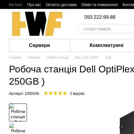
Перейти до основного контенту
Каталог
Про нас
Оплата і доставка
Обмін та повернення
Конта
093 222-99-88
Сервери
Комплектуючі
Головна
Каталог
Робочі станції
Micro PC USFF
Dell
Робоча станція Dell OptiP
250GB )
Артикул: 1000340
2 відгуки