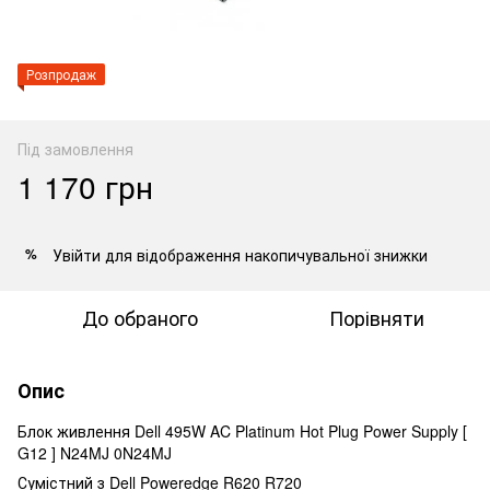
Розпродаж
Під замовлення
1 170 грн
Увійти
для відображення накопичувальної знижки
%
До обраного
Порівняти
Опис
Блок живлення Dell 495W AC Platinum Hot Plug Power Supply [
G12 ] N24MJ 0N24MJ
Сумістний з Dell Poweredge R620 R720