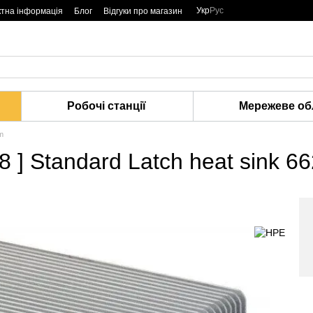
Укр
Рус
ктна інформація
Блог
Відгуки про магазин
Робочі станції
Мережеве об
m
 ] Standard Latch heat sink 