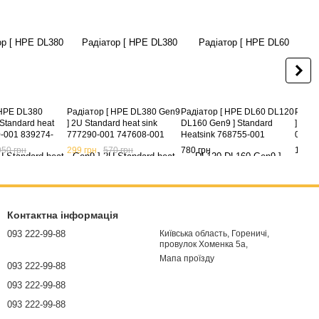
 HPE DL380
Радіатор [ HPE DL380 Gen9
Радіатор [ HPE DL60 DL120
Радіа
Standard heat
] 2U Standard heat sink
DL160 Gen9 ] Standard
] Sta
0-001 839274-
777290-001 747608-001
Heatsink 768755-001
001 7
-001 P03778-
779104-001
950 грн
299 грн
570 грн
780 грн
1 170
Контактна інформація
093 222-99-88
Київська область, Гореничі,
провулок Хоменка 5а,
Мапа проїзду
093 222-99-88
093 222-99-88
093 222-99-88