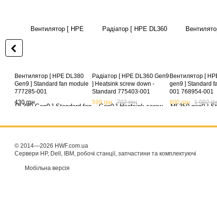
Вентилятор [ HPE DL380
Радіатор [ HPE DL360 Gen9
Вентилятор [ H
Gen9 ] Standard fan module
] Heatsink screw down -
gen9 ] Standard 
777285-001
Standard 775403-001
001 768954-001
734042-001
430 грн
599 грн
702 грн
800 грн
1 092 гр
© 2014—2026 HWF.com.ua
Сервери HP, Dell, IBM, робочі станції, запчастини та комплектуючі
Мобільна версія