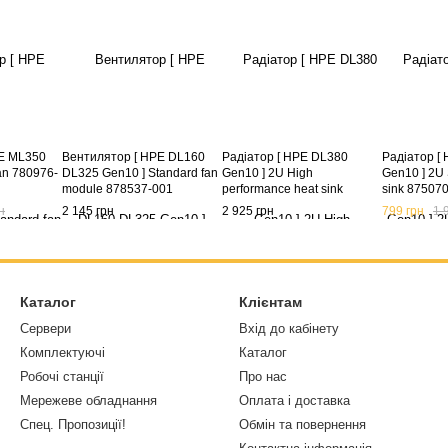
PE ML350
Вентилятор [ HPE DL160
Радіатор [ HPE DL380
Радіатор [
fan 780976-
DL325 Gen10 ] Standard fan
Gen10 ] 2U High
Gen10 ] 2U 
module 878537-001
performance heat sink
sink 87507
875071-001
001 873592
н
2 145 грн
2 925 грн
799 грн
1 
001
Каталог
Клієнтам
Сервери
Вхід до кабінету
Комплектуючі
Каталог
Робочі станції
Про нас
Мережеве обладнання
Оплата і доставка
Спец. Пропозиції!
Обмін та повернення