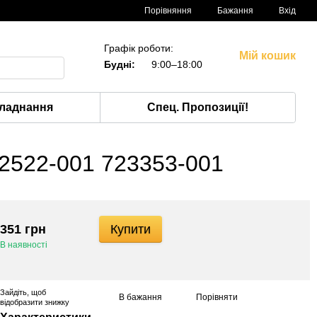
Порівняння
Бажання
Вхід
Графік роботи:
Мій кошик
Будні:
9:00–18:00
ладнання
Спец. Пропозиції!
662522-001 723353-001
351 грн
Купити
В наявності
Зайдіть
, щоб
В бажання
Порівняти
відобразити знижку