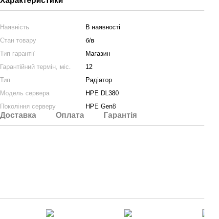
Характеристики
Наявність
В наявності
Стан товару
б/в
Тип гарантії
Магазин
Гарантійний термін, міс.
12
Тип
Радіатор
Модель сервера
HPE DL380
Покоління серверу
HPE Gen8
Доставка
Оплата
Гарантія