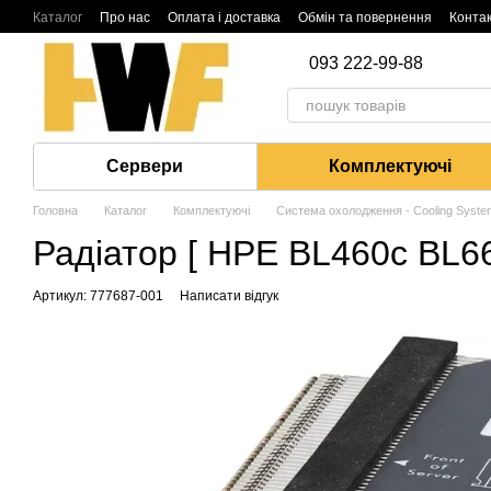
Перейти до основного контенту
Каталог
Про нас
Оплата і доставка
Обмін та повернення
Конта
093 222-99-88
Сервери
Комплектуючі
Головна
Каталог
Комплектуючі
Система охолодження - Cooling Syste
Радіатор [ HPE BL460c BL66
Артикул: 777687-001
Написати відгук