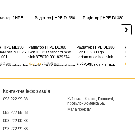
 [ HPE ML350
Радіатор [ HPE DL380
Радіатор [ HPE DL380
Радіа
dard fan 780976-
Gen10 ] 2U Standard heat
Gen10 ] 2U High
DL380
-001
sink 875070-001 839274-
performance heat sink
heat 
001 873592-001 P03778-
875071-001
092 грн
799 грн
1 950 грн
2 925 грн
899 г
001
Контактна інформація
093 222-99-88
Київська область, Гореничі,
провулок Хоменка 5а,
Мапа проїзду
093 222-99-88
093 222-99-88
093 222-99-88