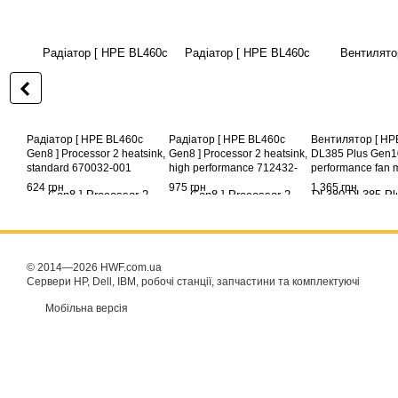
Радіатор [ HPE BL460c
Радіатор [ HPE BL460c
Вентилятор [ HP
Gen8 ] Processor 2 heatsink,
Gen8 ] Processor 2 heatsink,
DL385 Plus Gen10
standard 670032-001
high performance 712432-
performance fan 
665003-001
001
875076-001
624 грн
975 грн
1 365 грн
© 2014—2026 HWF.com.ua
Сервери HP, Dell, IBM, робочі станції, запчастини та комплектуючі
Мобільна версія