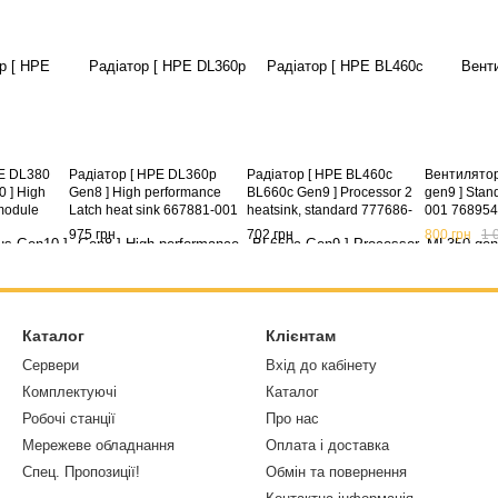
E DL380
Радіатор [ HPE DL360p
Радіатор [ HPE BL460c
Вентилятор
 ] High
Gen8 ] High performance
BL660c Gen9 ] Processor 2
gen9 ] Stan
module
Latch heat sink 667881-001
heatsink, standard 777686-
001 768954
001
975 грн
702 грн
800 грн
1 
Каталог
Клієнтам
Сервери
Вхід до кабінету
Комплектуючі
Каталог
Робочі станції
Про нас
Мережеве обладнання
Оплата і доставка
Спец. Пропозиції!
Обмін та повернення