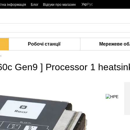
Укр
Рус
ктна інформація
Блог
Відгуки про магазин
Робочі станції
Мережеве об
m
0c Gen9 ] Processor 1 heatsin