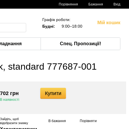
Порівняння
Бажання
Вхід
Графік роботи:
Мій кошик
Будні:
9:00–18:00
ладнання
Спец. Пропозиції!
k, standard 777687-001
702 грн
Купити
В наявності
Зайдіть
, щоб
В бажання
Порівняти
відобразити знижку