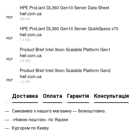
HPE ProLiant DL360 Gen10 Server Data Sheet
hwf.com.ua
PDF
366 КБ
HPE ProLiant DL360 Gen10 Server QuickSpecs v70
hwf.com.ua
PDF
1.4 МБ
Product Brief Intel Xeon Scalable Platform Gen1
hwf.com.ua
PDF
0.8 МБ
Product Brief Intel Xeon Scalable Platform Gen2
hwf.com.ua
PDF
1.2 МБ
Доставка
Оплата
Гарантія
Консультація
Самовивіз з нашого магазину — безкоштовно.
«Новою поштою» по Україні
Кур'єром по Києву