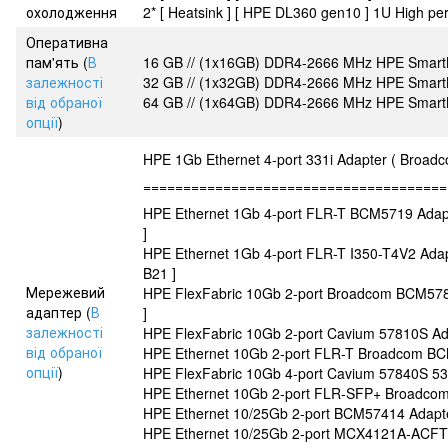
охолодження
2* [ Heatsink ] [ HPE DL360 gen10 ] 1U High p
Оперативна
пам'ять (
В
16 GB // (1x16GB) DDR4-2666 MHz HPE Sma
залежності
32 GB // (1x32GB) DDR4-2666 MHz HPE Sma
від обраної
64 GB // (1x64GB) DDR4-2666 MHz HPE Sma
опції
)
HPE 1Gb Ethernet 4-port 331i Adapter ( Broad
======================================
HPE Ethernet 1Gb 4-port FLR-T BCM5719 Ada
]
HPE Ethernet 1Gb 4-port FLR-T I350-T4V2 Ada
B21 ]
Мережевий
HPE FlexFabric 10Gb 2-port Broadcom BCM57
адаптер (
В
]
залежності
HPE FlexFabric 10Gb 2-port Cavium 57810S A
від обраної
HPE Ethernet 10Gb 2-port FLR-T Broadcom BC
опції
)
HPE FlexFabric 10Gb 4-port Cavium 57840S 53
HPE Ethernet 10Gb 2-port FLR-SFP+ Broadcom
HPE Ethernet 10/25Gb 2-port BCM57414 Adapt
HPE Ethernet 10/25Gb 2-port MCX4121A-ACFT