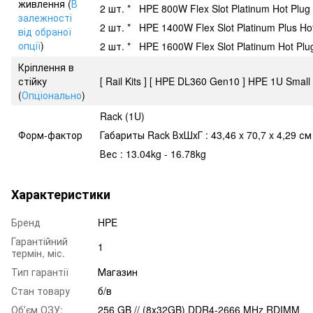
живлення (
В
2 шт. * HPE 800W Flex Slot Platinum Hot Plug
залежності
2 шт. * HPE 1400W Flex Slot Platinum Plus Ho
від обраної
опції
)
2 шт. * HPE 1600W Flex Slot Platinum Hot Plu
Кріплення в
стійку
[ Rail Kits ] [ HPE DL360 Gen10 ] HPE 1U Small 
(
Опціонально
)
Rack (1U)
Форм-фактор
Габариты Rack ВхШхГ : 43,46 x 70,7 x 4,29 см
Вес : 13.04kg - 16.78kg
Характеристики
Бренд
HPE
Гарантійний
1
термін, міс.
Тип гарантії
Магазин
Стан товару
б/в
Обʼєм ОЗУ:
256 GB // (8x32GB) DDR4-2666 MHz RDIMM