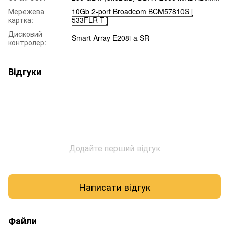
Мережева
10Gb 2-port Broadcom BCM57810S [
картка:
533FLR-T ]
Дисковий
Smart Array E208i-a SR
контролер:
Відгуки
Додайте перший відгук
Написати відгук
Файли