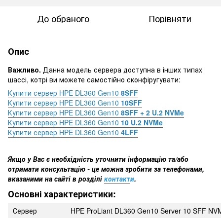
До обраного
Порівняти
Опис
Важливо.
Данна модель сервера доступна в інших типах
шассі, котрі ви можете самостійно сконфіругувати:
Купити сервер HPE DL360 Gen10
8SFF
Купити сервер HPE DL360 Gen10
10SFF
Купити сервер HPE DL360 Gen10
8SFF + 2 U.2 NVMe
Купити сервер HPE DL360 Gen10
10 U.2 NVMe
Купити сервер HPE DL360 Gen10
4LFF
Якщо у Вас є необхідність уточнити інформацію та/або
отримати консультацію - це можна зробити за телефонами,
вказаними на сайті в розділі
контакт
и
.
Основні характеристики:
Сервер
HPE ProLiant DL360 Gen10 Server 10 SFF NV