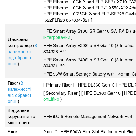
HPE Ethernet 10Gb 2-port FLR-SFP+ X710-DA2
HPE Ethernet 10Gb 2-port FLR-T X550-AT2 Ada
HPE Ethernet 10/25Gb 2-port FLR-SFP28 Cavi
622FLR28 867334-B21 ]
HPE Smart Array S100i SR Gen10 SW RAID ( до 
інтегрований
]
Дисковий
контроллер (
В
HPE Smart Array E208i-a SR Gen10 (8 Internal
залежності
804326-B21
від обраної
HPE Smart Array P408i-a SR Gen10 (8 Internal
опції
)
804331-B21
HPE 96W Smart Storage Battery with 145mm Ca
Riser (
В
[ Primary Riser ] [ HPE DL360 Gen10 ] HPE DL 
залежності
[ Secondary Riser ] [ HPE DL360 Gen10 ] HPE 
від обраної
опційно
)
опції
)
Віддалене
керування та
HPE iLO 5 Remote Management Network Port , 
моніторинг
Блок
2 шт. * HPE 500W Flex Slot Platinum Hot Plug