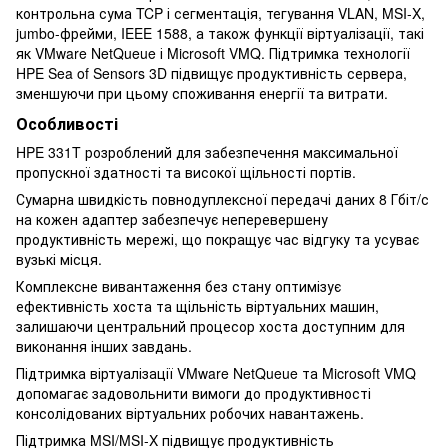
контрольна сума TCP і сегментація, тегування VLAN, MSI-X,
jumbo-фрейми, IEEE 1588, а також функції віртуалізації, такі
як VMware NetQueue і Microsoft VMQ. Підтримка технології
HPE Sea of Sensors 3D підвищує продуктивність сервера,
зменшуючи при цьому споживання енергії та витрати.
Особливості
HPE 331T розроблений для забезпечення максимальної
пропускної здатності та високої щільності портів.
Сумарна швидкість повнодуплексної передачі даних 8 Гбіт/с
на кожен адаптер забезпечує неперевершену
продуктивність мережі, що покращує час відгуку та усуває
вузькі місця.
Комплексне вивантаження без стану оптимізує
ефективність хоста та щільність віртуальних машин,
залишаючи центральний процесор хоста доступним для
виконання інших завдань.
Підтримка віртуалізації VMware NetQueue та Microsoft VMQ
допомагає задовольнити вимоги до продуктивності
консолідованих віртуальних робочих навантажень.
Підтримка MSI/MSI-X підвищує продуктивність