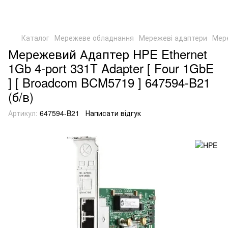
Каталог
Мережеве обладнання
Мережеві адаптери
Мер
Мережевий Адаптер HPE Ethernet
1Gb 4-port 331T Adapter [ Four 1GbE
] [ Broadcom BCM5719 ] 647594-B21
(б/в)
Артикул:
647594-B21
Написати відгук