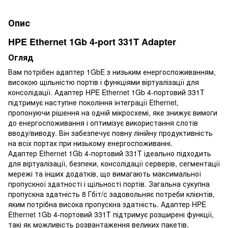
Опис
HPE Ethernet 1Gb 4-port 331T Adapter
Огляд
Вам потрібен адаптер 1GbE з низьким енергоспоживанням,
високою щільністю портів і функціями віртуалізації для
консолідації. Адаптер HPE Ethernet 1Gb 4-портовий 331T
підтримує наступне покоління інтеграції Ethernet,
пропонуючи рішення на одній мікросхемі, яке знижує вимоги
до енергоспоживання і оптимізує використання слотів
вводу/виводу. Він забезпечує повну лінійну продуктивність
на всіх портах при низькому енергоспоживанні.
Адаптер Ethernet 1Gb 4-портовий 331T ідеально підходить
для віртуалізації, безпеки, консолідації серверів, сегментації
мережі та інших додатків, що вимагають максимальної
пропускної здатності і щільності портів. Загальна сукупна
пропускна здатність 8 Гбіт/с задовольняє потреби клієнтів,
яким потрібна висока пропускна здатність. Адаптер HPE
Ethernet 1Gb 4-портовий 331T підтримує розширені функції,
такі як можливість розвантаження великих пакетів,