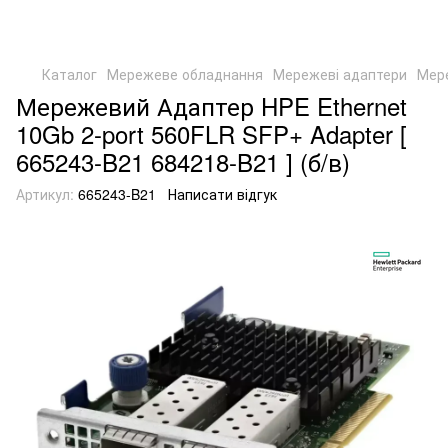
Каталог
Мережеве обладнання
Мережеві адаптери
Мер
Мережевий Адаптер HPE Ethernet
10Gb 2-port 560FLR SFP+ Adapter [
665243-B21 684218-B21 ] (б/в)
Артикул:
665243-B21
Написати відгук