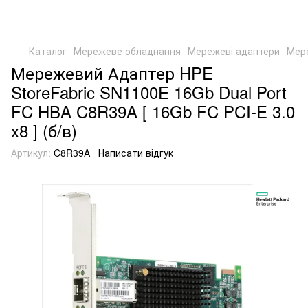
Каталог
Мережеве обладнання
Мережеві адаптери
Мер
Мережевий Адаптер HPE
StoreFabric SN1100E 16Gb Dual Port
FC HBA C8R39A [ 16Gb FC PCI-E 3.0
x8 ] (б/в)
Артикул:
C8R39A
Написати відгук