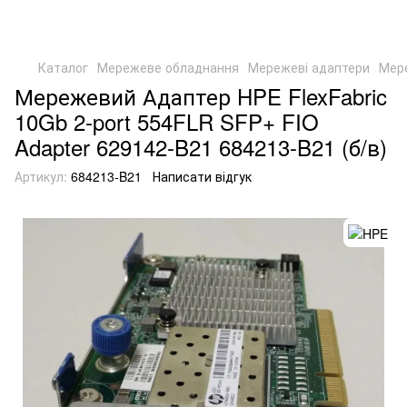
Каталог
Мережеве обладнання
Мережеві адаптери
Мер
Мережевий Адаптер HPE FlexFabric
10Gb 2-port 554FLR SFP+ FIO
Adapter 629142-B21 684213-B21 (б/в)
Артикул:
684213-B21
Написати відгук