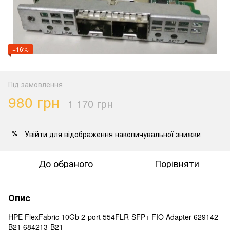
−16%
Під замовлення
980 грн
1 170 грн
Увійти
для відображення накопичувальної знижки
%
До обраного
Порівняти
Опис
HPE FlexFabric 10Gb 2-port 554FLR-SFP+ FIO Adapter 629142-
B21 684213-B21