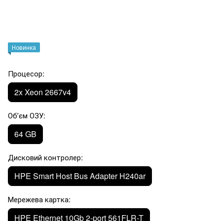
Новинка
Процесор:
2x Xeon 2667v4
Обʼєм ОЗУ:
64 GB
Дисковий контролер:
HPE Smart Host Bus Adapter H240ar
Мережева картка:
HPE Ethernet 10Gb 2-port 561FLR-T