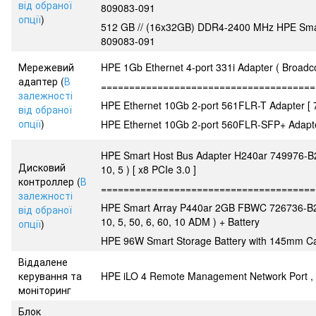
від обраної
809083-091
опції
)
512 GB // (16x32GB) DDR4-2400 MHz HPE Sm
809083-091
Мережевий
HPE 1Gb Ethernet 4-port 331i Adapter ( Broad
адаптер (
В
======================================
залежності
HPE Ethernet 10Gb 2-port 561FLR-T Adapter [
від обраної
опції
)
HPE Ethernet 10Gb 2-port 560FLR-SFP+ Adapte
HPE Smart Host Bus Adapter H240ar 749976-B2
Дисковий
10, 5 ) [ x8 PCIe 3.0 ]
контроллер (
В
======================================
залежності
HPE Smart Array P440ar 2GB FBWC 726736-B21
від обраної
10, 5, 50, 6, 60, 10 ADM ) + Battery
опції
)
HPE 96W Smart Storage Battery with 145mm Ca
Віддалене
керування та
HPE iLO 4 Remote Management Network Port , 
моніторинг
Блок