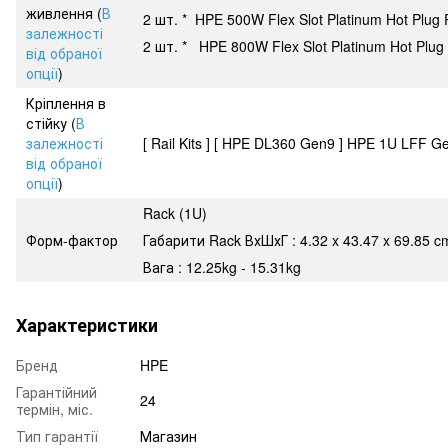
живлення (
В
2 шт. * HPE 500W Flex Slot Platinum Hot Plug
залежності
2 шт. * HPE 800W Flex Slot Platinum Hot Plug
від обраної
опції
)
Кріплення в
стійку (
В
залежності
[ Rail Kits ] [ HPE DL360 Gen9 ] HPE 1U LFF Ge
від обраної
опції
)
Rack (1U)
Форм-фактор
Габарити Rack ВхШхГ : 4.32 x 43.47 x 69.85 c
Вага : 12.25kg - 15.31kg
Характеристики
Бренд
HPE
Гарантійний
24
термін, міс.
Тип гарантії
Магазин