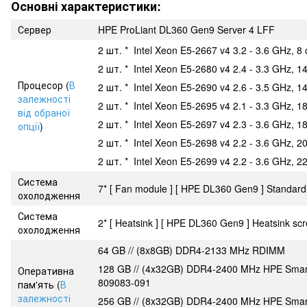
Основні характеристики:
Сервер
HPE ProLiant DL360 Gen9 Server 4 LFF
2 шт. * Intel Xeon E5-2667 v4 3.2 - 3.6 GHz, 8
2 шт. * Intel Xeon E5-2680 v4 2.4 - 3.3 GHz, 1
Процесор (
В
2 шт. * Intel Xeon E5-2690 v4 2.6 - 3.5 GHz, 1
залежності
2 шт. * Intel Xeon E5-2695 v4 2.1 - 3.3 GHz, 1
від обраної
2 шт. * Intel Xeon E5-2697 v4 2.3 - 3.6 GHz, 1
опції
)
2 шт. * Intel Xeon E5-2698 v4 2.2 - 3.6 GHz, 2
2 шт. * Intel Xeon E5-2699 v4 2.2 - 3.6 GHz, 2
Система
7* [ Fan module ] [ HPE DL360 Gen9 ] Standar
охолодження
Система
2* [ Heatsink ] [ HPE DL360 Gen9 ] Heatsink s
охолодження
64 GB // (8x8GB) DDR4-2133 MHz RDIMM
128 GB // (4x32GB) DDR4-2400 MHz HPE Sma
Оперативна
809083-091
пам'ять (
В
залежності
256 GB // (8x32GB) DDR4-2400 MHz HPE Sma