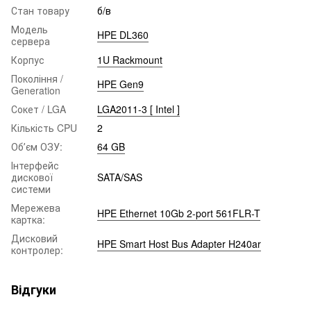
Стан товару
б/в
Модель
HPE DL360
сервера
Корпус
1U Rackmount
Покоління /
HPE Gen9
Generation
Сокет / LGA
LGA2011-3 [ Intel ]
Кількість CPU
2
Обʼєм ОЗУ:
64 GB
Інтерфейс
дискової
SATA/SAS
системи
Мережева
HPE Ethernet 10Gb 2-port 561FLR-T
картка:
Дисковий
HPE Smart Host Bus Adapter H240ar
контролер:
Відгуки