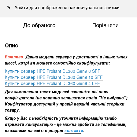
Увійти
для відображення накопичувальної знижки
%
До обраного
Порівняти
Опис
Важливо.
Данна модель сервера у достпності в інших типах
шассі, котрі ви можете самостійно сконфіругувати:
Купити сервер HPE Proliant DL360 Gen9 8 SFF
Купити сервер HPE Proliant DL360 Gen9 10 SFF
Купити сервер HPE Proliant DL360 Gen9 4 LFF
Для замовлення таких моделей заповніть всі поля
конфігуратора (не повинно залишатися полів "Не вибрано").
Конфігуратор доступний у правій верхній частині сторінки
товару.
Якщо у Вас є необхідність уточнити інформацію та/або
отримати консультацію - це можна зробити за телефонами,
вказаними на сайті в розділі
контакт
и
.