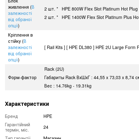
Блок
живлення (
В
2 шт. * HPE 800W Flex Slot Platinum Hot Plug
залежності
2 шт. * HPE 1400W Flex Slot Platinum Plus Ho
від обраної
опції
)
Кріплення в
стійку (
В
залежності
[ Rail Kits ] [ HPE DL380 ] HPE 2U Large Form F
від обраної
опції
)
Rack (2U)
Форм-фактор
Габариты Rack ВхШхГ : 44,55 x 73,03 x 8,74 с
Вес : 14.76kg - 19.31kg
Характеристики
Бренд
HPE
Гарантійний
24
термін, міс.
Тип гарантії
Магазин