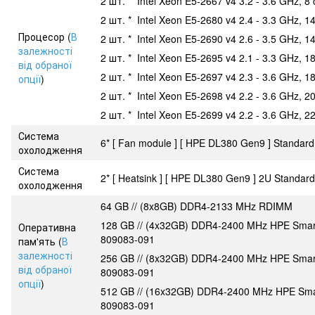
2 шт. * Intel Xeon E5-2667 v4 3.2 - 3.6 GHz, 8
2 шт. * Intel Xeon E5-2680 v4 2.4 - 3.3 GHz, 1
Процесор (
В
2 шт. * Intel Xeon E5-2690 v4 2.6 - 3.5 GHz, 1
залежності
2 шт. * Intel Xeon E5-2695 v4 2.1 - 3.3 GHz, 1
від обраної
2 шт. * Intel Xeon E5-2697 v4 2.3 - 3.6 GHz, 1
опції
)
2 шт. * Intel Xeon E5-2698 v4 2.2 - 3.6 GHz, 2
2 шт. * Intel Xeon E5-2699 v4 2.2 - 3.6 GHz, 2
Система
6* [ Fan module ] [ HPE DL380 Gen9 ] Standar
охолодження
Система
2* [ Heatsink ] [ HPE DL380 Gen9 ] 2U Standar
охолодження
64 GB // (8x8GB) DDR4-2133 MHz RDIMM
128 GB // (4x32GB) DDR4-2400 MHz HPE Sma
Оперативна
809083-091
пам'ять (
В
залежності
256 GB // (8x32GB) DDR4-2400 MHz HPE Sma
від обраної
809083-091
опції
)
512 GB // (16x32GB) DDR4-2400 MHz HPE Sm
809083-091