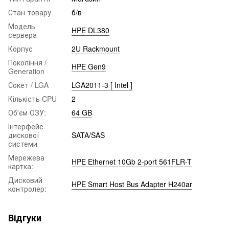
Стан товару
б/в
Модель
HPE DL380
сервера
Корпус
2U Rackmount
Покоління /
HPE Gen9
Generation
Сокет / LGA
LGA2011-3 [ Intel ]
Кількість CPU
2
Обʼєм ОЗУ:
64 GB
Інтерфейс
дискової
SATA/SAS
системи
Мережева
HPE Ethernet 10Gb 2-port 561FLR-T
картка:
Дисковий
HPE Smart Host Bus Adapter H240ar
контролер:
Відгуки