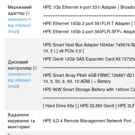
Мережевий
HPE 1Gb Ethernet 4-port 331i Adapter ( Broad
адаптер (
В
======================================
залежності
HPE Ethernet 10Gb 2-port 561FLR-T Adapter [
від обраної
опції
)
HPE Ethernet 10Gb 2-port 560FLR-SFP+ Adapte
HPE Smart Host Bus Adapter H240ar 749976-B2
10, 5 ) [ x8 PCIe 3.0 ]
HPE Gen9 12Gb SAS Expander Card Kit 72725
Дисковий
======================================
контроллер (
В
залежності
HPE Smart Array P840 4GB FBWC 726897-B21 (
від обраної
10, 5, 50, 6, 60, 10 ADM ) + Battery
опції
)
HPE 96W Smart Storage Battery with 145mm Ca
======================================
[ Hard Drive Kits ] [ HPE DL380 Gen9 ] HPE 3
Віддалене
керування та
HPE iLO 4 Remote Management Network Port , 
моніторинг