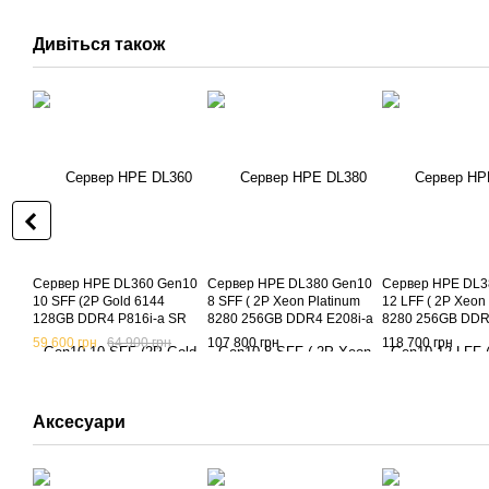
Дивіться також
Сервер HPE DL360 Gen10
Сервер HPE DL380 Gen10
Сервер HPE DL3
10 SFF (2P Gold 6144
8 SFF ( 2P Xeon Platinum
12 LFF ( 2P Xeon
128GB DDR4 P816i-a SR
8280 256GB DDR4 E208i-a
8280 256GB DDR
533FLR-T )
SR 533FLR-T 2x 800W ) б/в
SR 533FLR-T 2x 8
59 600 грн
64 900 грн
107 800 грн
118 700 грн
Аксесуари