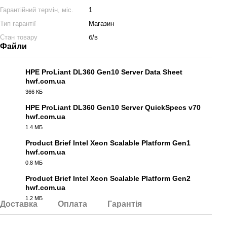
Гарантійний термін, міс.
1
Тип гарантії
Магазин
Стан товару
б/в
Файли
HPE ProLiant DL360 Gen10 Server Data Sheet
hwf.com.ua
PDF
366 КБ
HPE ProLiant DL360 Gen10 Server QuickSpecs v70
hwf.com.ua
PDF
1.4 МБ
Product Brief Intel Xeon Scalable Platform Gen1
hwf.com.ua
PDF
0.8 МБ
Product Brief Intel Xeon Scalable Platform Gen2
hwf.com.ua
PDF
1.2 МБ
Доставка
Оплата
Гарантія