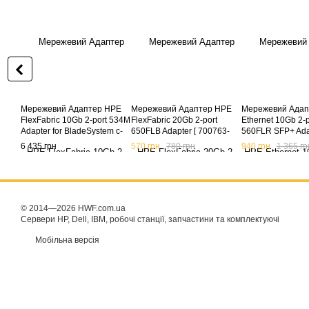
Мережевий Адаптер HPE
Мережевий Адаптер HPE
Мережевий Адап
FlexFabric 10Gb 2-port 534M
FlexFabric 20Gb 2-port
Ethernet 10Gb 2-p
Adapter for BladeSystem c-
650FLB Adapter [ 700763-
560FLR SFP+ Adap
Class [ 700748-B21 ] (б/в)
B21 701536-001 ] (б/в)
665243-B21 6842
6 435 грн
570 грн
780 грн
940 грн
1 365 гр
(б/в)
© 2014—2026 HWF.com.ua
Сервери HP, Dell, IBM, робочі станції, запчастини та комплектуючі
Мобільна версія