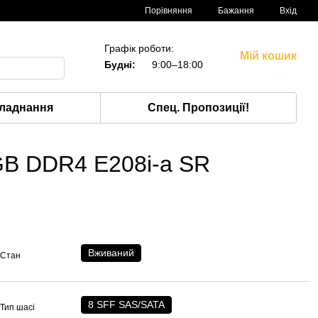
Порівняння
Бажання
Вхід
Графік роботи:
Мій кошик
Будні:
9:00–18:00
ладнання
Спец. Пропозиції!
GB DDR4 E208i-a SR
Вживаний
Стан
8 SFF SAS/SATA
Тип шасі