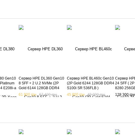
80 Gen10
Сервер HPE DL360 Gen10
Сервер HPE BL460c Gen10
Сервер HP
 Platinum
8 SFF + 2 U.2 NVMe (2P
(2P Gold 6244 128GB DDR4
24 SFF ( 2P
4 E208i-a
Gold 6144 128GB DDR4
S100i SR 536FLB )
8280 256G
00W ) б/в
P408i-a SR 533FLR-T )
SR 533FLR-
61 900 грн
67 400 грн
45 800 грн
49 000 грн
128 300 грн