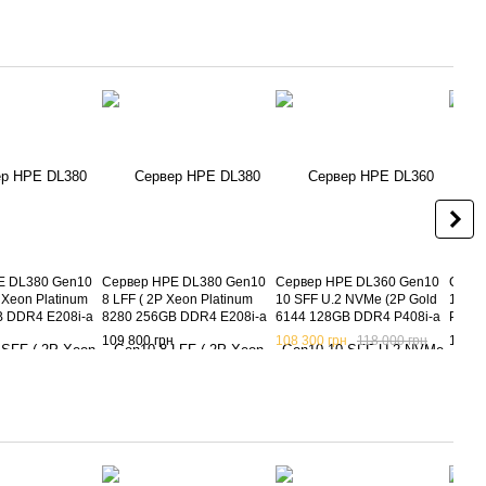
E DL380 Gen10
Сервер HPE DL380 Gen10
Сервер HPE DL360 Gen10
Серв
 Xeon Platinum
8 LFF ( 2P Xeon Platinum
10 SFF U.2 NVMe (2P Gold
12 LF
B DDR4 E208i-a
8280 256GB DDR4 E208i-a
6144 128GB DDR4 P408i-a
Plati
T 2x 800W ) б/в
SR 533FLR-T 2x 800W ) б/в
SR 533FLR-T )
E208i
109 800 грн
108 300 грн
118 000 грн
122 7
800W 