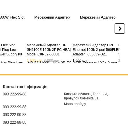
Flex Slot
Мережевий Адаптер HP
Мережевий Адаптер HPE
HPE 8
t Plug Low
SN1100E 16Gb 2P FC HBA [
Ethernet 10Gb 2-port 560FLB
Plati
er Supply Kit
Model C8R39-60001
Adapter [ 655639-B21
Suppl
1
719212-001 ] (б/в)
656243-001 ] (б/в)
1 900 грн
6 000 грн
1 560 грн
1 950
Контактна інформація
093 222-99-88
Київська область, Гореничі,
провулок Хоменка 5а,
Мапа проїзду
093 222-99-88
093 222-99-88
093 222-99-88