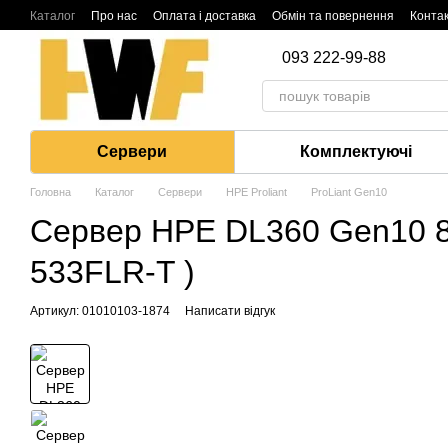
Перейти до основного контенту
Каталог
Про нас
Оплата і доставка
Обмін та повернення
Конта
093 222-99-88
Сервери
Комплектуючі
Головна
Каталог
Сервери
HPE Proliant
ProLiant Gen10
Сервер HPE DL360 Gen10 8
533FLR-T )
Артикул: 01010103-1874
Написати відгук