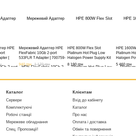
тер HPE
Мережевий Адаптер HPE
HPE 800W Flex Slot
HPE 1600W 
ort
FlexFabric 10Gb 2-port
Platinum Hot Plug Low
Platinum Ho
ter [
533FLR T Adapter [ 700759-
Halogen Power Supply Kit
Halogen Pow
18-B21 ]
B21 700760-B21 ] (б/в)
865414-B21
830272-B2
н
940 грн
1 170 грн
8 190 грн
5 460 грн
Каталог
Клієнтам
Сервери
Вхід до кабінету
Комплектуючі
Каталог
Робочі станції
Про нас
Мережеве обладнання
Оплата і доставка
Спец. Пропозиції!
Обмін та повернення