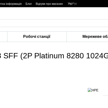
Укр
Рус
ктна інформація
Блог
Відгуки про магазин
Робочі станції
Мережеве об
 SFF (2P Platinum 8280 1024