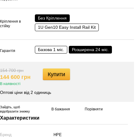
Без Кріплення
Кріплення в
стійку
1U Gen10 Easy Install Rail Kit
Базова 1 міс.
Розширена 24 міс.
Гарантія
154 700 грн
Купити
144 600 грн
В наявності
Оптові ціни від 2 одиниць
Зайдіть
, щоб
В бажання
Порівняти
відобразити знижку
Характеристики
Бренд
HPE