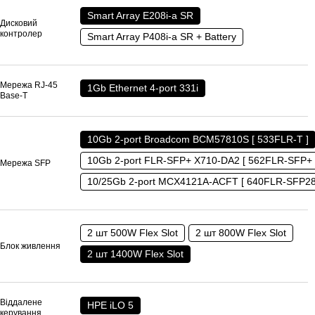
Smart Array E208i-a SR
Дисковий
контролер
Smart Array P408i-a SR + Battery
Мережа RJ-45
1Gb Ethernet 4-port 331i
Base-T
10Gb 2-port Broadcom BCM57810S [ 533FLR-T ]
10Gb 2-port FLR-SFP+ X710-DA2 [ 562FLR-SFP+ 
Мережа SFP
10/25Gb 2-port MCX4121A-ACFT [ 640FLR-SFP28
2 шт 500W Flex Slot
2 шт 800W Flex Slot
Блок живлення
2 шт 1400W Flex Slot
Віддалене
HPE iLO 5
керування