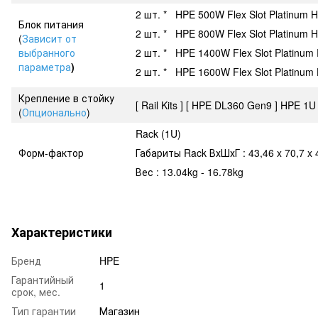
2 шт. * HPE 500W Flex Slot Platinum H
Блок питания
2 шт. * HPE 800W Flex Slot Platinum H
(
Зависит от
выбранного
2 шт. * HPE 1400W Flex Slot Platinum 
параметра
)
2 шт. * HPE 1600W Flex Slot Platinum 
Крепление в стойку
[ Rail Kits ] [ HPE DL360 Gen9 ] HPE 1U
(
Опционально
)
Rack (1U)
Форм-фактор
Габариты Rack ВхШхГ : 43,46 x 70,7 x 
Вес : 13.04kg - 16.78kg
Характеристики
Бренд
HPE
Гарантийный
1
срок, мес.
Тип гарантии
Магазин