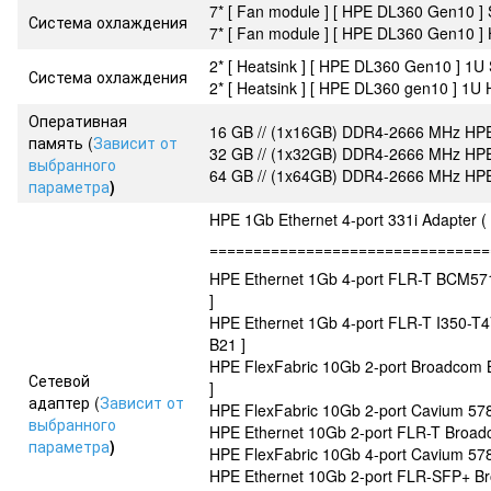
7* [ Fan module ] [ HPE DL360 Gen10 ]
Система охлаждения
7* [ Fan module ] [ HPE DL360 Gen10 ]
2* [ Heatsink ] [ HPE DL360 Gen10 ] 1U
Система охлаждения
2* [ Heatsink ] [ HPE DL360 gen10 ] 1U
Оперативная
16 GB // (1x16GB) DDR4-2666 MHz H
память (
Зависит от
32 GB // (1x32GB) DDR4-2666 MHz H
выбранного
64 GB // (1x64GB) DDR4-2666 MHz H
параметра
)
HPE 1Gb Ethernet 4-port 331i Adapter 
================================
HPE Ethernet 1Gb 4-port FLR-T BCM57
]
HPE Ethernet 1Gb 4-port FLR-T I350-T
B21 ]
HPE FlexFabric 10Gb 2-port Broadcom
Сетевой
]
адаптер (
Зависит от
HPE FlexFabric 10Gb 2-port Cavium 5
выбранного
HPE Ethernet 10Gb 2-port FLR-T Broa
параметра
)
HPE FlexFabric 10Gb 4-port Cavium 57
HPE Ethernet 10Gb 2-port FLR-SFP+ B