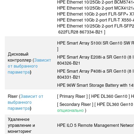
HPE Ethernet 10/25Gb 2-port BCM5741
HPE Ethernet 10/25Gb 2-port MCX4121
HPE Ethernet 10Gb 2-port FLR-SFP+ X
HPE Ethernet 10Gb 2-port FLR-T X550-
HPE Ethernet 10/25Gb 2-port FLR-SFP
622FLR28 867334-B21 ]
HPE Smart Array S100i SR Gen10 SW RAI
]
Дисковый
HPE Smart Array E208i-a SR Gen10 (8 I
контроллер (
Зависит
804326-B21
от выбранного
HPE Smart Array P408i-a SR Gen10 (8 I
параметра
)
804331-B21
HPE 96W Smart Storage Battery with 1
Riser (
Зависит от
[ Primary Riser ] [ HPE DL360 Gen10 ] 
выбранного
[ Secondary Riser ] [ HPE DL360 Gen10
параметра
)
опционально
)
Удаленное
управление и
HPE iLO 5 Remote Management Network 
мониторинг