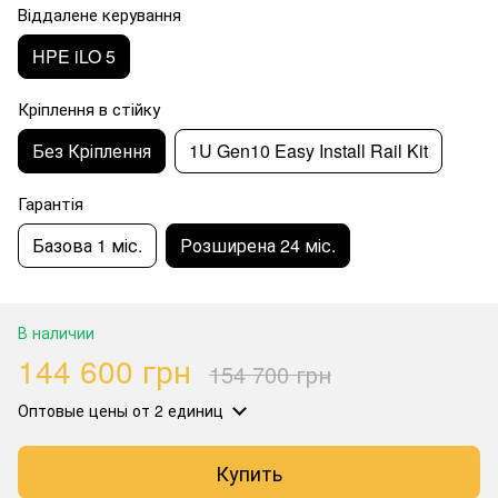
Віддалене керування
HPE iLO 5
Кріплення в стійку
Без Кріплення
1U Gen10 Easy Install Rail Kit
Гарантія
Базова 1 міс.
Розширена 24 міс.
В наличии
144 600 грн
154 700 грн
Оптовые цены
от 2 единиц
Купить