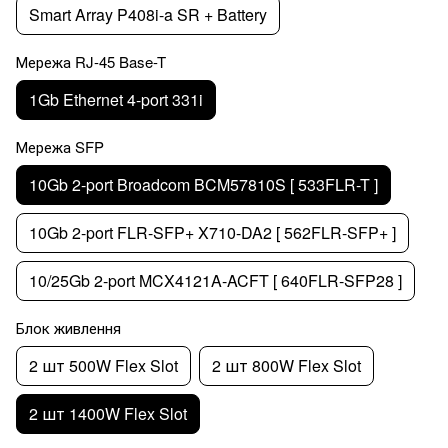
Smart Array P408i-a SR + Battery
Мережа RJ-45 Base-T
1Gb Ethernet 4-port 331i
Мережа SFP
10Gb 2-port Broadcom BCM57810S [ 533FLR-T ]
10Gb 2-port FLR-SFP+ X710-DA2 [ 562FLR-SFP+ ]
10/25Gb 2-port MCX4121A-ACFT [ 640FLR-SFP28 ]
Блок живлення
2 шт 500W Flex Slot
2 шт 800W Flex Slot
2 шт 1400W Flex Slot