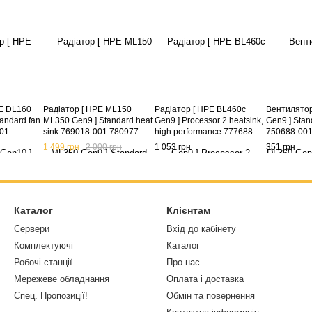
E DL160
Радіатор [ HPE ML150
Радіатор [ HPE BL460c
Вентилятор
andard fan
ML350 Gen9 ] Standard heat
Gen9 ] Processor 2 heatsink,
Gen9 ] Stan
01
sink 769018-001 780977-
high performance 777688-
750688-001
001
001
1 499 грн
2 000 грн
1 053 грн
351 грн
Каталог
Клієнтам
Сервери
Вхід до кабінету
Комплектуючі
Каталог
Робочі станції
Про нас
Мережеве обладнання
Оплата і доставка
Спец. Пропозиції!
Обмін та повернення