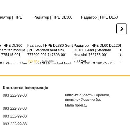
 [ HPE DL360
Радіатор [ HPE DL380 Gen9
Радіатор [ HPE DL60 DL120
Венти
dard fan module
] 2U Standard heat sink
DL160 Gen9 ] Standard
Gen8 
 775415-001
777290-001 747608-001
Heatsink 768755-001
001
779104-001
299 грн
570 грн
780 грн
1 092
Контактна інформація
093 222-99-88
Київська область, Гореничі,
провулок Хоменка 5а,
Мапа проїзду
093 222-99-88
093 222-99-88
093 222-99-88