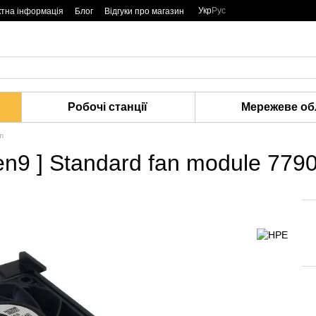
Укр
Рус
ктна інформація
Блог
Відгуки про магазин
Робочі станції
Мережеве об
m
n9 ] Standard fan module 779