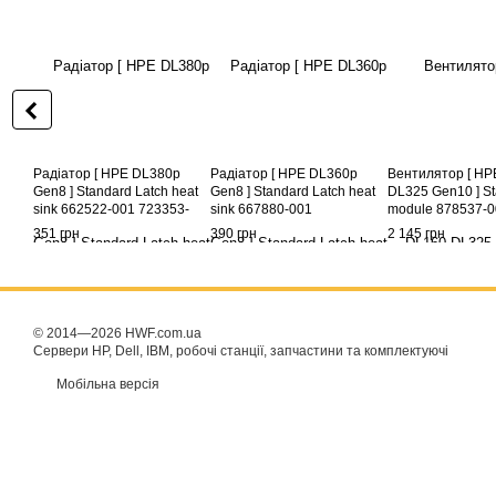
Радіатор [ HPE DL380p
Радіатор [ HPE DL360p
Вентилятор [ HP
Gen8 ] Standard Latch heat
Gen8 ] Standard Latch heat
DL325 Gen10 ] St
sink 662522-001 723353-
sink 667880-001
module 878537-0
001
351 грн
390 грн
2 145 грн
© 2014—2026 HWF.com.ua
Сервери HP, Dell, IBM, робочі станції, запчастини та комплектуючі
Мобільна версія