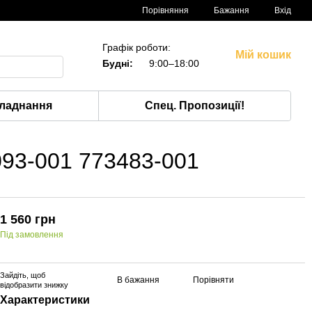
Порівняння
Бажання
Вхід
Графік роботи:
Мій кошик
Будні:
9:00–18:00
ладнання
Спец. Пропозиції!
093-001 773483-001
1 560 грн
Під замовлення
Зайдіть
, щоб
В бажання
Порівняти
відобразити знижку
Характеристики