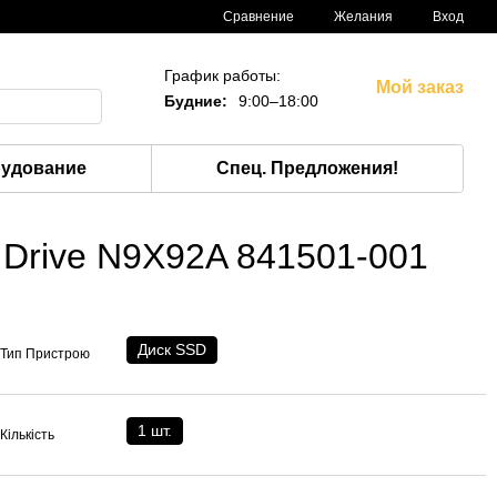
Сравнение
Желания
Вход
График работы:
Мой заказ
Будние:
9:00–18:00
рудование
Спец. Предложения!
e Drive N9X92A 841501-001
Диск SSD
Тип Пристрою
1 шт.
Кількість