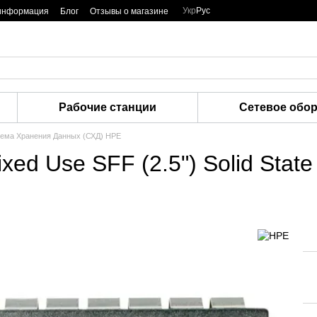
Укр
Рус
 информация
Блог
Отзывы о магазине
Рабочие станции
Сетевое обо
ема Хранения Данных (СХД) HPE
d Use SFF (2.5") Solid Stat