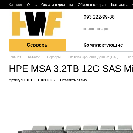
Перейти к основному контенту
Каталог
О нас
Оплата и доставка
Обмен и возврат
Контактная
093 222-99-88
Серверы
Комплектующие
Главная
Каталог
Серверы
Система Хранения Данных (СХД)
Сист
HPE MSA 3.2TB 12G SAS Mixe
Артикул: 010101010260137
Оставить отзыв