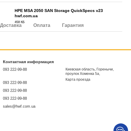
HPE MSA 2050 SAN Storage QuickSpecs v23
hwf.com.ua
PDF
458 КБ
Доставка
Оплата
Гарантия
Контактная информация
093 222-99-88
Киевская область, Горенычи,
проулок Хоменка 5а,
Карта проезда
093 222-99-88
093 222-99-88
093 222-99-88
sales@hwf.com.ua