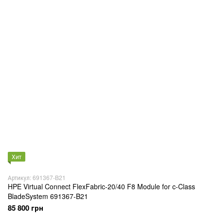
Хит
Артикул: 691367-B21
HPE Virtual Connect FlexFabric-20/40 F8 Module for c-Class
BladeSystem 691367-B21
85 800 грн