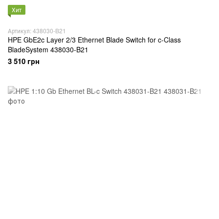
Хит
Артикул: 438030-B21
HPE GbE2c Layer 2/3 Ethernet Blade Switch for c-Class
BladeSystem 438030-B21
3 510 грн