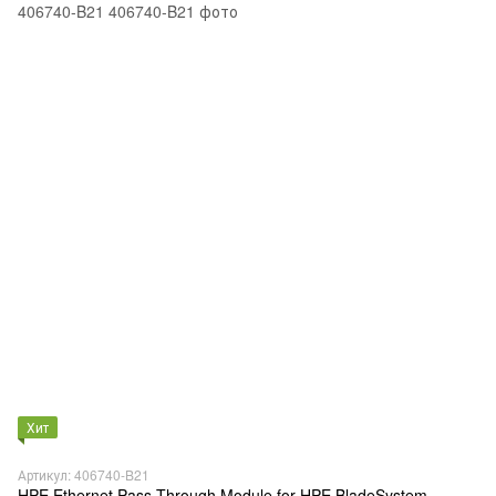
Хит
Артикул: 406740-B21
HPE Ethernet Pass-Through Module for HPE BladeSystem