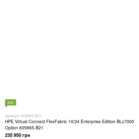
Хит
Артикул: 605865-B21
HPE Virtual Connect FlexFabric 10/24 Enterprise Edition BLc7000
Option 605865-B21
235 950 грн