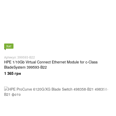
Хит
Артикул: 399593-B22
HPE 1/10Gb Virtual Connect Ethernet Module for c-Class
BladeSystem 399593-B22
1 365 грн