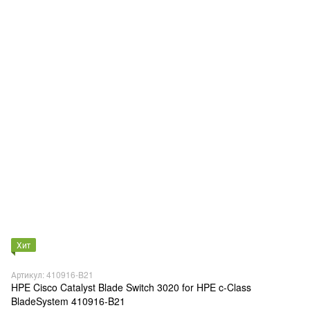
Хит
Артикул: 410916-B21
HPE Cisco Catalyst Blade Switch 3020 for HPE c-Class
BladeSystem 410916-B21