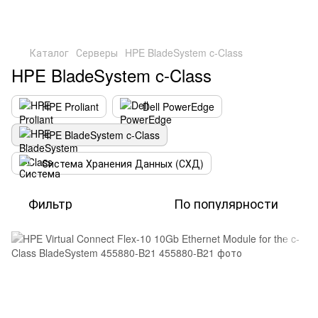
Каталог
Серверы
HPE BladeSystem c-Class
HPE BladeSystem c-Class
HPE Proliant
Dell PowerEdge
HPE BladeSystem c-Class
Система Хранения Данных (СХД)
Фильтр
По популярности