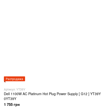
Распродажа
Артикул: YT39Y
Dell 1100W AC Platinum Hot Plug Power Supply [ G12 ] YT39Y
0YT39Y
1 755 грн