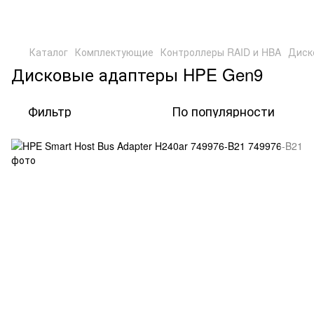
Каталог
Комплектующие
Контроллеры RAID и HBA
Диск
Дисковые адаптеры HPE Gen9
Фильтр
По популярности