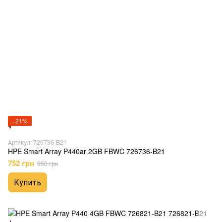
−21%
Артикул: 726736-B21
HPE Smart Array P440ar 2GB FBWC 726736-B21
752 грн
950 грн
Купить