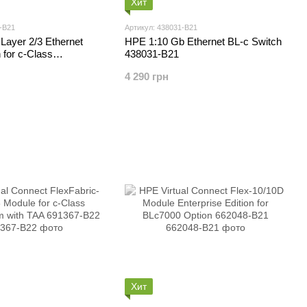
Хит
-B21
Артикул: 438031-B21
ayer 2/3 Ethernet
HPE 1:10 Gb Ethernet BL-c Switch
 for c-Class
438031-B21
m 438030-B21
4 290 грн
Хит