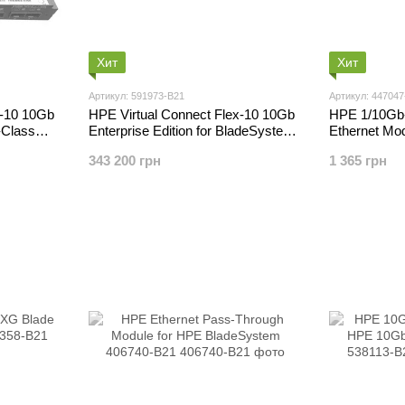
Хит
Хит
Артикул: 591973-B21
Артикул: 447047
x-10 10Gb
HPE Virtual Connect Flex-10 10Gb
HPE 1/10Gb-
-Class
Enterprise Edition for BladeSystem
Ethernet Mod
1
c7000 591973-B21
BladeSyste
343 200 грн
1 365 грн