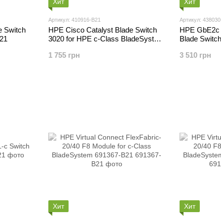
Хит
Хит
Артикул: 410916-B21
Артикул: 438030
e Switch
HPE Cisco Catalyst Blade Switch
HPE GbE2c L
21
3020 for HPE c-Class BladeSystem
Blade Switch
410916-B21
BladeSyste
1 755 грн
3 510 грн
Хит
Хит