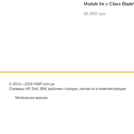
Module for c-Class Blad
638526-B21
85 800 грн
© 2014—2026 HWF.com.ua
Серверы HP, Dell, IBM, рабочие станции, запчасти и комплектующие
Мобильная версия