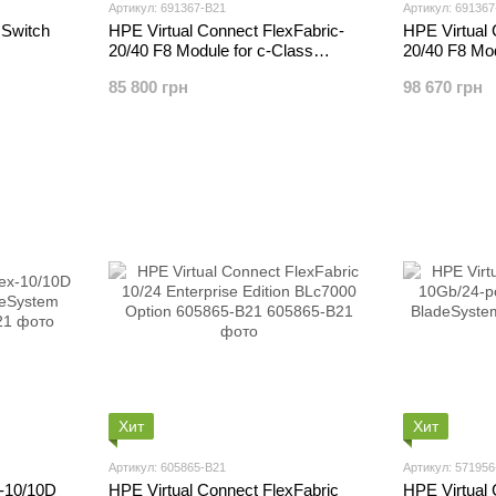
Артикул: 691367-B21
Артикул: 691367
 Switch
HPE Virtual Connect FlexFabric-
HPE Virtual 
20/40 F8 Module for c-Class
20/40 F8 Mod
BladeSystem 691367-B21
BladeSystem
85 800 грн
98 670 грн
Хит
Хит
Артикул: 605865-B21
Артикул: 571956
x-10/10D
HPE Virtual Connect FlexFabric
HPE Virtual 