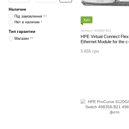
Наличие
Під замовлення
43
Хит
Нет в наличии
2
Артикул: 455880-B21
Тип гарантии
HPE Virtual Connect Fle
Магазин
45
Ethernet Module for the c
BladeSystem 455880-B2
5 655 грн