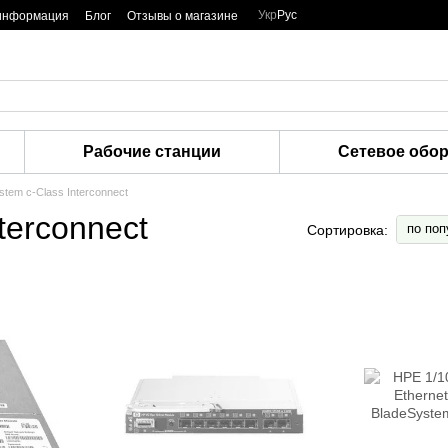
Укр
Рус
 информация
Блог
Отзывы о магазине
Рабочие станции
Сетевое обо
tem c-Class Interconnect
terconnect
по поп
Сортировка: