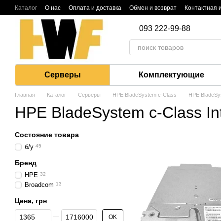
Перейти к основному контенту
Каталог
О нас
Оплата и доставка
Обмен и возврат
Контактная
093 222-99-88
Серверы
Комплектующие
Главная
Каталог
Серверы
HPE BladeSystem c-Class
HPE BladeSys
HPE BladeSystem c-Class In
Состояние товара
б/у
45
Бренд
HPE
32
Broadcom
13
Цена, грн
От Цена, грн
До Цена, грн
OK