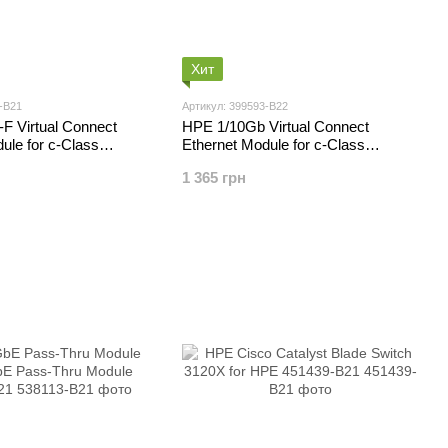
Хит
-B21
Артикул: 399593-B22
F Virtual Connect
HPE 1/10Gb Virtual Connect
ule for c-Class
Ethernet Module for c-Class
m 447047-B21
BladeSystem 399593-B22
1 365 грн