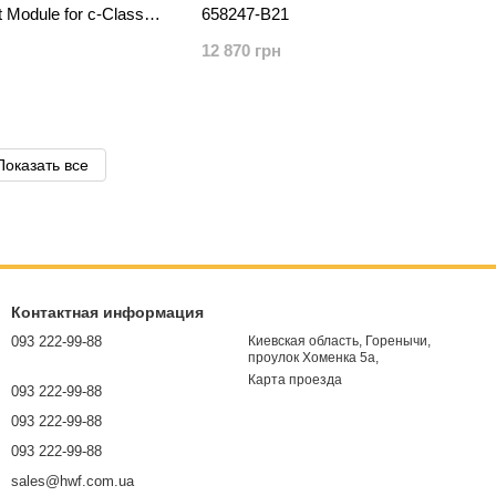
 Module for c-Class
658247-B21
m 571956-B21
12 870 грн
Показать все
Контактная информация
093 222-99-88
Киевская область, Горенычи,
проулок Хоменка 5а,
Карта проезда
093 222-99-88
093 222-99-88
093 222-99-88
sales@hwf.com.ua