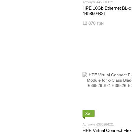
Артикул: 445860-B21
HPE 10Gb Ethernet BL-c
445860-B21
12 870 грн
Хит
Артикул: 638526-B21
HPE Virtual Connect Fle