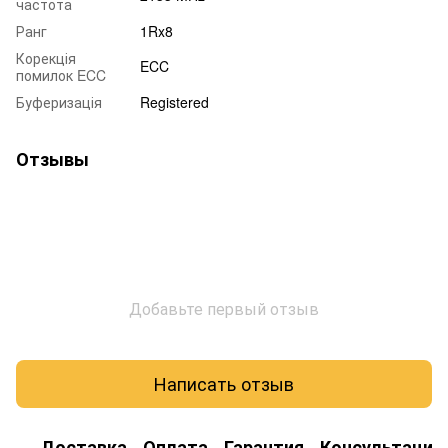
частота
Ранг
1Rx8
Корекція
ECC
помилок ECC
Буферизація
Registered
Отзывы
Добавьте первый отзыв
Написать отзыв
Доставка
Оплата
Гарантия
Консультация