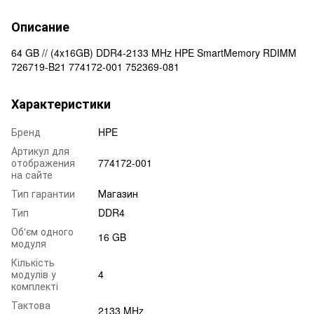
Описание
64 GB // (4x16GB) DDR4-2133 MHz HPE SmartMemory RDIMM
726719-B21 774172-001 752369-081
Характеристики
Бренд
HPE
Артикул для
отображения
774172-001
на сайте
Тип гарантии
Магазин
Тип
DDR4
Об'єм одного
16 GB
модуля
Кількість
модулів у
4
комплекті
Тактова
2133 MHz