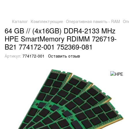
Каталог
Комплектующие
Оперативная память - RAM
Оп
64 GB // (4x16GB) DDR4-2133 MHz
HPE SmartMemory RDIMM 726719-
B21 774172-001 752369-081
Артикул:
774172-001
Оставить отзыв