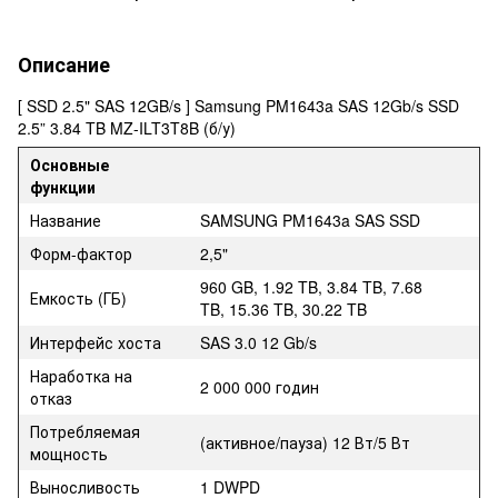
Описание
[ SSD 2.5" SAS 12GB/s ] Samsung PM1643a SAS 12Gb/s SSD
2.5” 3.84 TB MZ-ILT3T8B (б/у)
Основные
функции
Название
SAMSUNG PM1643a SAS SSD
Форм-фактор
2,5"
960 GB, 1.92 TB, 3.84 TB, 7.68
Емкость (ГБ)
TB, 15.36 TB, 30.22 TB
Интерфейс хоста
SAS 3.0 12 Gb/s
Наработка на
2 000 000 годин
отказ
Потребляемая
(активное/пауза) 12 Вт/5 Вт
мощность
Выносливость
1 DWPD