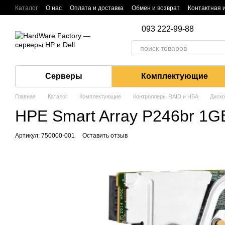
Перейти к основному контенту
Каталог
О нас
Оплата и доставка
Обмен и возврат
Контактная
093 222-99-88
Серверы
Комплектующие
Главная
Каталог
Комплектующие
Контроллеры RAID и HBA
Диск
HPE Smart Array P246br 1G
Артикул: 750000-001
Оставить отзыв