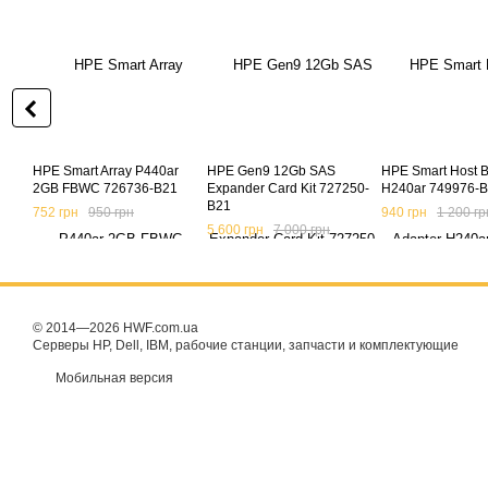
HPE Smart Array P440ar
HPE Gen9 12Gb SAS
HPE Smart Host B
2GB FBWC 726736-B21
Expander Card Kit 727250-
H240ar 749976-
B21
752 грн
950 грн
940 грн
1 200 гр
5 600 грн
7 000 грн
© 2014—2026 HWF.com.ua
Серверы HP, Dell, IBM, рабочие станции, запчасти и комплектующие
Мобильная версия