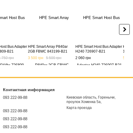
Host Bus Adapter
HPE Smart Array P840ar
HPE Smart Host Bus Adapter
HPE S
809-B21
2GB FBWC 843199-B21
H240 726907-B21
1GB 
1 750 грн
3 500 грн
5 500 грн
2 060 грн
564 г
Контактная информация
093 222-99-88
Киевская область, Горенычи,
проулок Хоменка 5а,
Карта проезда
093 222-99-88
093 222-99-88
093 222-99-88