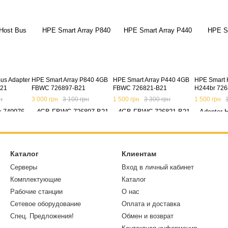
us Adapter
HPE Smart Array P840 4GB
HPE Smart Array P440 4GB
HPE Smart 
B21
FBWC 726897-B21
FBWC 726821-B21
H244br 726
н
3 000 грн
3 100 грн
1 500 грн
3 300 грн
1 500 грн
Каталог
Клиентам
Серверы
Вход в личный кабинет
Комплектующие
Каталог
Рабочие станции
О нас
Сетевое оборудование
Оплата и доставка
Спец. Предложения!
Обмен и возврат