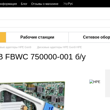
Укр
Рус
 информация
Блог
Отзывы о магазине
Рабочие станции
Сетевое обо
овые адаптеры HPE Gen9
Дисковые адаптеры HPE Gen9 HPE
B FBWC 750000-001 б/у