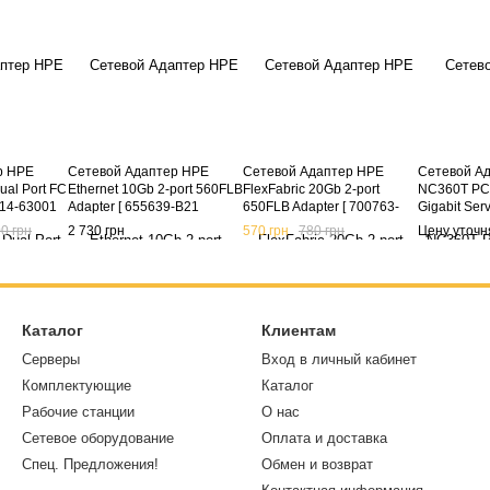
р HPE
Сетевой Адаптер HPE
Сетевой Адаптер HPE
Сетевой А
al Port FC
Ethernet 10Gb 2-port 560FLB
FlexFabric 20Gb 2-port
NC360T PCI
14-63001
Adapter [ 655639-B21
650FLB Adapter [ 700763-
Gigabit Serv
Gb FC PCI-E
656243-001 ] (б/у)
B21 701536-001 ] (б/у)
0 грн
2 730 грн
570 грн
780 грн
Цену уточн
Каталог
Клиентам
Серверы
Вход в личный кабинет
Комплектующие
Каталог
Рабочие станции
О нас
Сетевое оборудование
Оплата и доставка
Спец. Предложения!
Обмен и возврат