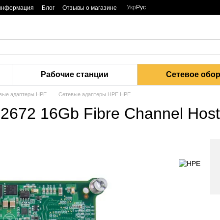
Укр
Рус
 информация
Блог
Отзывы о магазине
Рабочие станции
Сетевое обо
вые адаптеры HPE
Сетевые адаптеры HPE HPE
72 16Gb Fibre Channel Host B