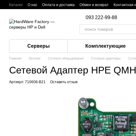
Перейти к основному контенту
Каталог
О нас
Оплата и доставка
Обмен и возврат
Контактная
093 222-99-88
Серверы
Комплектующие
Главная
Каталог
Сетевое оборудование
Сетевые адаптеры
Сете
Сетевой Адаптер HPE QMH26
Артикул: 710608-B21
Оставить отзыв