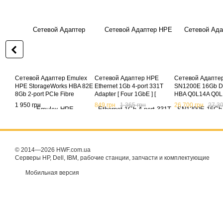
Сетевой Адаптер Emulex
Сетевой Адаптер HPE
Сетевой Адапте
HPE StorageWorks HBA 82E
Ethernet 1Gb 4-port 331T
SN1200E 16Gb Du
8Gb 2-port PCIe Fibre
Adapter [ Four 1GbE ] [
HBA Q0L14A Q0L
Channel Host Bus Adapter
Broadcom BCM5719 ]
870002-001 [ 16
1 950 грн
849 грн
1 365 грн
26 700 грн
27 30
AJ763A AJ763B (б/у)
647594-B21 (б/у)
3.0 x8 ] (б/у)
© 2014—2026 HWF.com.ua
Серверы HP, Dell, IBM, рабочие станции, запчасти и комплектующие
Мобильная версия