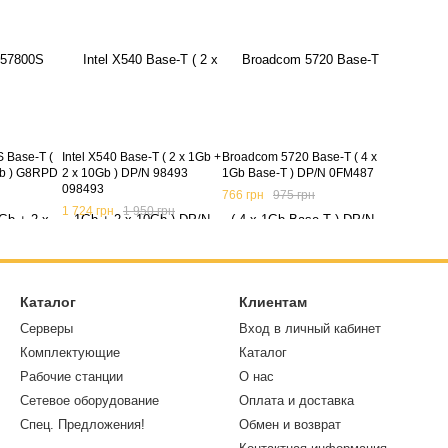
 Base-T (
Intel X540 Base-T ( 2 x 1Gb +
Broadcom 5720 Base-T ( 4 x
Gb ) G8RPD
2 x 10Gb ) DP/N 98493
1Gb Base-T ) DP/N 0FM487
098493
766 грн
975 грн
1 724 грн
1 950 грн
Каталог
Клиентам
Серверы
Вход в личный кабинет
Комплектующие
Каталог
Рабочие станции
О нас
Сетевое оборудование
Оплата и доставка
Спец. Предложения!
Обмен и возврат