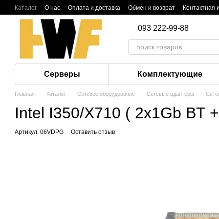
Перейти к основному контенту
Каталог
О нас
Оплата и доставка
Обмен и возврат
Контактная
093 222-99-88
Серверы
Комплектующие
Главная
Каталог
Сетевое оборудование
Сетевые адаптеры
Сете
Intel I350/X710 ( 2x1Gb B
Артикул: 06VDPG
Оставить отзыв