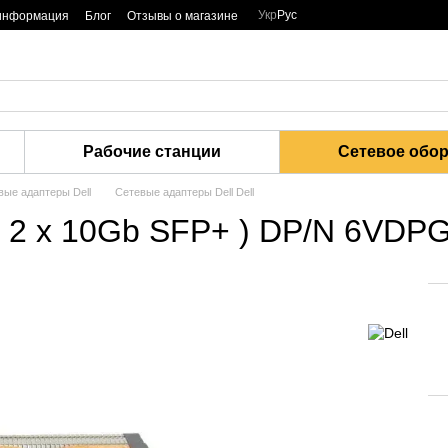
Укр
Рус
 информация
Блог
Отзывы о магазине
Рабочие станции
Сетевое обо
вые адаптеры Dell
Сетевые адаптеры Dell Dell
T + 2 x 10Gb SFP+ ) DP/N 6VD