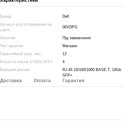
Характеристики
Бренд
Dell
Артикул для отображения на
06VDPG
сайте
Наличие
Під замовлення
Тип гарантии
Магазин
Гарантийный срок, мес.
12
Кількість портів 1/10Gb SFP+
4
Внешний разъем
RJ-45 10/100/1000 BASE-T, 10Gb
SFP+
Доставка
Оплата
Гарантия