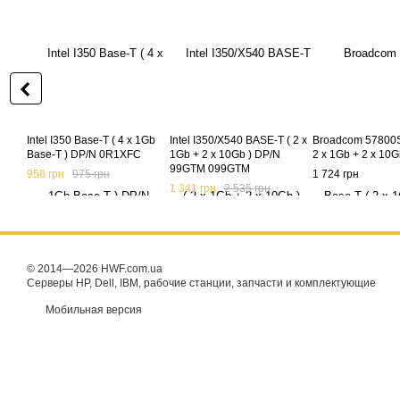
Intel I350 Base-T ( 4 x 1Gb
Intel I350/X540 BASE-T ( 2 x
Broadcom 57800S
Base-T ) DP/N 0R1XFC
1Gb + 2 x 10Gb ) DP/N
2 x 1Gb + 2 x 10
99GTM 099GTM
958 грн
975 грн
1 724 грн
1 341 грн
2 535 грн
© 2014—2026 HWF.com.ua
Серверы HP, Dell, IBM, рабочие станции, запчасти и комплектующие
Мобильная версия