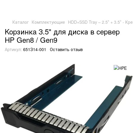
Каталог
Комплектующие
HDD+SSD Tray – 2.5″ + 3.5″ - К
Kopзинкa З.5" для диска в cepвep
HP Gen8 / Gen9
Артикул:
651З14-001
Оставить отзыв