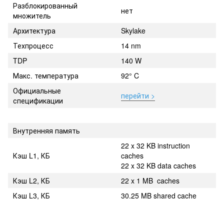
Разблокированный
нет
множитель
Архитектура
Skylake
Техпроцесс
14 nm
TDP
140 W
Макс. температура
92° C
Официальные
перейти >
спецификации
Внутренняя память
22 x 32 KB instruction
Кэш L1, КБ
caches
22 x 32 KB data caches
Кэш L2, КБ
22 x 1 MB caches
Кэш L3, КБ
30.25 MB shared cache