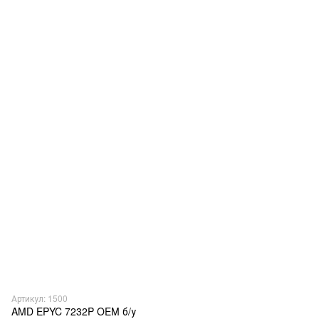
Артикул: 1500
AMD EPYC 7232P OEM б/у