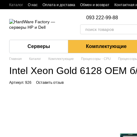
Перейти к основному контенту
Каталог
О нас
Оплата и доставка
Обмен и возврат
Контактная
093 222-99-88
Серверы
Комплектующие
Главная
Каталог
Комплектующие
Процессоры - CPU
Процессоры 
Intel Xeon Gold 6128 OEM б
Артикул: 926
Оставить отзыв