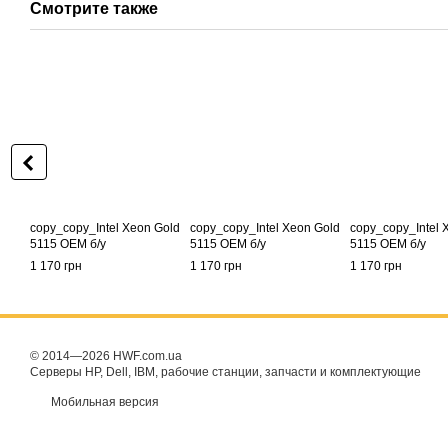
Смотрите также
copy_copy_Intel Xeon Gold
copy_copy_Intel Xeon Gold
copy_copy_Intel 
5115 OEM б/у
5115 OEM б/у
5115 OEM б/у
1 170 грн
1 170 грн
1 170 грн
© 2014—2026 HWF.com.ua
Серверы HP, Dell, IBM, рабочие станции, запчасти и комплектующие
Мобильная версия