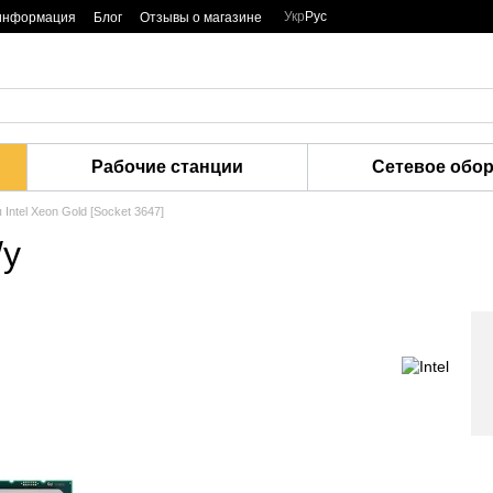
Укр
Рус
 информация
Блог
Отзывы о магазине
Рабочие станции
Сетевое обо
Intel Xeon Gold [Socket 3647]
/у