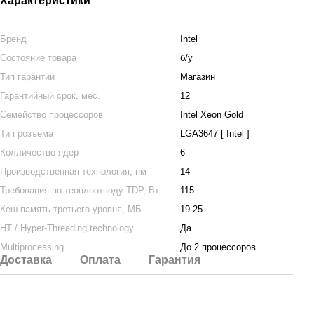
Характеристики
Бренд
Intel
Состояние товара
б/у
Тип гарантии
Магазин
Гарантийный срок, мес.
12
Семейство процессоров
Intel Xeon Gold
Тип розъема
LGA3647 [ Intel ]
Колличество ядер
6
Производственная технология, нм
14
Требования по теоплоотводу TDP, Вт
115
Кеш-память третьего уровня, МБ
19.25
HT / Hyper-Threading technology
Да
Multiprocessing
До 2 процессоров
Доставка
Оплата
Гарантия