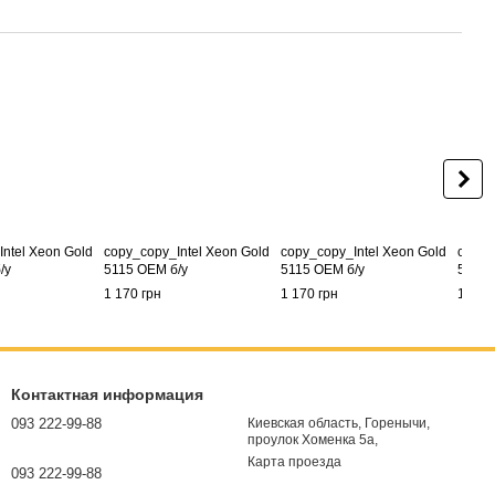
ntel Xeon Gold
copy_copy_Intel Xeon Gold
copy_copy_Intel Xeon Gold
copy_
/у
5115 OEM б/у
5115 OEM б/у
5115 
1 170 грн
1 170 грн
1 170
Контактная информация
093 222-99-88
Киевская область, Горенычи,
проулок Хоменка 5а,
Карта проезда
093 222-99-88