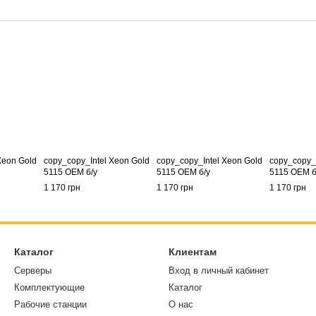
Xeon Gold
copy_copy_Intel Xeon Gold
copy_copy_Intel Xeon Gold
copy_copy_I
5115 OEM б/у
5115 OEM б/у
5115 OEM б
1 170 грн
1 170 грн
1 170 грн
Каталог
Клиентам
Серверы
Вход в личный кабинет
Комплектующие
Каталог
Рабочие станции
О нас