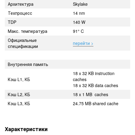
Архитектура
Skylake
Техпроцесс
14 nm
TDP
140 W
Макс. температура
91° C
Официальные
перейти >
спецификации
Внутренняя память
18 x 32 KB instruction
Кэш L1, КБ
caches
18 x 32 KB data caches
Кэш L2, КБ
18 x 1 MB caches
Кэш L3, КБ
24.75 MB shared cache
Характеристики