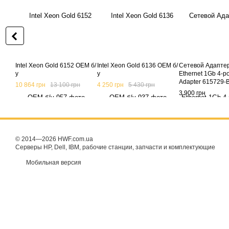
Intel Xeon Gold 6152 OEM б/
Intel Xeon Gold 6136 OEM б/
Сетевой Адапте
у
у
Ethernet 1Gb 4-p
Adapter 615729-B
10 864 грн
13 100 грн
4 250 грн
5 430 грн
3 900 грн
© 2014—2026 HWF.com.ua
Серверы HP, Dell, IBM, рабочие станции, запчасти и комплектующие
Мобильная версия