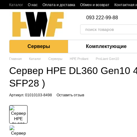
Перейти к основному контенту
Каталог
О нас
Оплата и доставка
Обмен и возврат
Контактная
093 222-99-88
Серверы
Комплектующие
Главная
Каталог
Серверы
HPE Proliant
ProLiant Gen10
Сервер HPE DL360 Gen10 4
SFP28 )
Артикул: 01010103-8498
Оставить отзыв