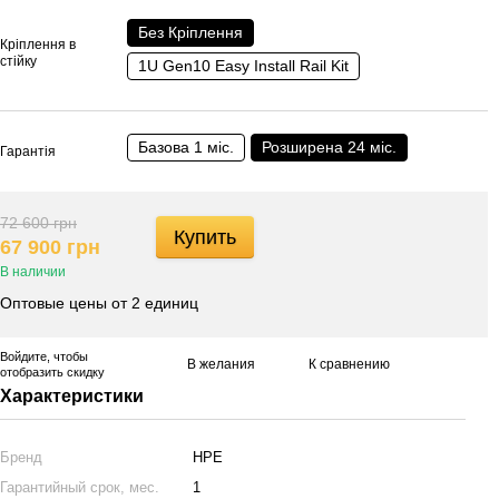
Без Кріплення
Кріплення в
стійку
1U Gen10 Easy Install Rail Kit
Базова 1 міс.
Розширена 24 міс.
Гарантія
72 600 грн
Купить
67 900 грн
В наличии
Оптовые цены от 2 единиц
Войдите
, чтобы
В желания
К сравнению
отобразить скидку
Характеристики
Бренд
HPE
Гарантийный срок, мес.
1