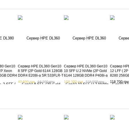
80 Gen10
Сервер HPE DL360 Gen10
Сервер HPE DL360 Gen10
Сервер HP
 2P Xeon
8 SFF (2P Gold 6144 128GB
10 SFF U.2 NVMe (2P Gold
12 LFF ( 2P
256GB DDR4
DDR4 E208i-a SR 533FLR-T
6144 128GB DDR4 P408i-a
8280 256G
LR-T 2x
)
SR 533FLR-T )
SR 533FLR-
40 600 грн
44 200 грн
108 300 грн
118 000 грн
118 700 грн