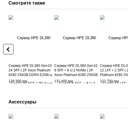
Смотрите также
Сервер HPE DL380 Gen10
Сервер HPE DL380 Gen10
Сервер HPE DL3
24 SFF ( 2P Xeon Platinum
8 SFF + 8 U.2 NVMe ( 2P
12 LFF + 2 SFF (
8280 256GB DDR4 E208i-a
Xeon Platinum 8280 256GB
Platinum 8280 
SR 533FLR-T 2x 800W ) б/у
DDR4 E208i-a SR 533FLR-T
E208i-a SR 533F
128 300 грн
131 400 грн
122 700 грн
2x 800W ) б/у
800W ) б/у
Аксессуары