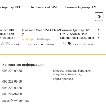
даптер HPE
Intel Xeon Gold 6154 OEM б/
Сетевой Адаптер HPE
Сетев
10Gb 2-port
у
LPe1205A 8Gb Fibre
Ether
+ Adapter [
Channel Host Bus Adapter
Adapte
4 600 грн
11 455 грн
 764460-001 ]
for BladeSystem c-Class
365 грн
1 170 грн
1 950
659818-B21 (б/у)
Контактная информация
093 222-99-88
Киевская область, Горенычи,
проулок Хоменка 5а,
Карта проезда
093 222-99-88
093 222-99-88
093 222-99-88
sales@hwf.com.ua