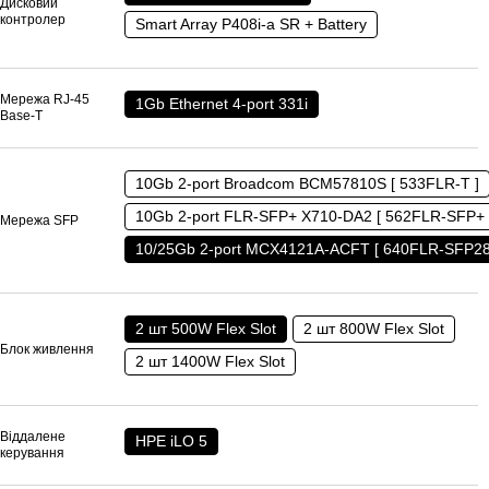
Дисковий
контролер
Smart Array P408i-a SR + Battery
Мережа RJ-45
1Gb Ethernet 4-port 331i
Base-T
10Gb 2-port Broadcom BCM57810S [ 533FLR-T ]
10Gb 2-port FLR-SFP+ X710-DA2 [ 562FLR-SFP+ 
Мережа SFP
10/25Gb 2-port MCX4121A-ACFT [ 640FLR-SFP28
2 шт 500W Flex Slot
2 шт 800W Flex Slot
Блок живлення
2 шт 1400W Flex Slot
Віддалене
HPE iLO 5
керування