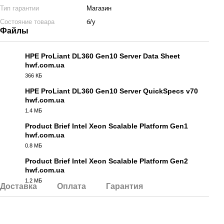
Тип гарантии
Магазин
Состояние товара
б/у
Файлы
HPE ProLiant DL360 Gen10 Server Data Sheet
hwf.com.ua
PDF
366 КБ
HPE ProLiant DL360 Gen10 Server QuickSpecs v70
hwf.com.ua
PDF
1.4 МБ
Product Brief Intel Xeon Scalable Platform Gen1
hwf.com.ua
PDF
0.8 МБ
Product Brief Intel Xeon Scalable Platform Gen2
hwf.com.ua
PDF
1.2 МБ
Доставка
Оплата
Гарантия