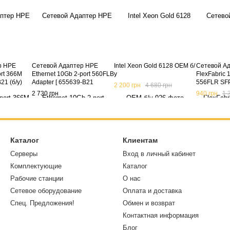
р HPE
Сетевой Адаптер HPE
Intel Xeon Gold 6128 OEM б/
Сетевой А
ort 366M
Ethernet 10Gb 2-port 560FLB
у
FlexFabric 
21 (б/у)
Adapter [ 655639-B21
556FLR SFP
2 200 грн
4 680 грн
656243-001 ] (б/у)
727060-B21
2 730 грн
940 грн
1 
(б/у)
Каталог
Клиентам
Серверы
Вход в личный кабинет
Комплектующие
Каталог
Рабочие станции
О нас
Сетевое оборудование
Оплата и доставка
Спец. Предложения!
Обмен и возврат
Контактная информация
Блог